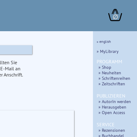
∅
» english
» MyLibrary
PROGRAMM
llten Sie
» Shop
 E-Mail an
» Neuheiten
 Anschrift.
» Schriftenreihen
» Zeitschriften
PUBLIZIEREN
» AutorIn werden
» Herausgeben
» Open Access
SERVICE
» Rezensionen
» Buchhandel