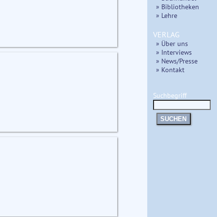
» Bibliotheken
» Lehre
VERLAG
» Über uns
» Interviews
» News/Presse
» Kontakt
Suchbegriff
SUCHEN