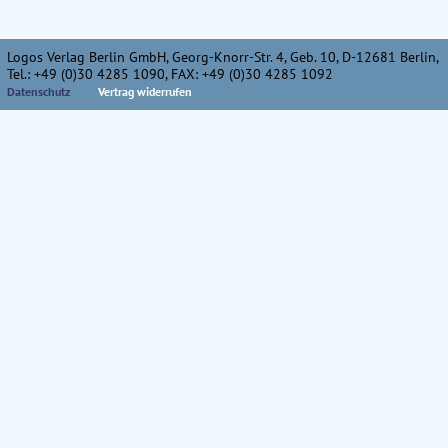
Logos Verlag Berlin GmbH, Georg-Knorr-Str. 4, Geb. 10, D-12681 Berlin,
Tel.: +49 (0)30 4285 1090, FAX: +49 (0)30 4285 1092
Datenschutz
Vertrag widerrufen