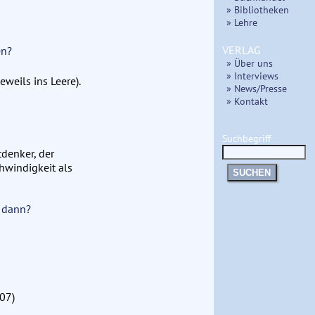
» Bibliotheken
» Lehre
VERLAG
en?
» Über uns
» Interviews
eweils ins Leere).
» News/Presse
» Kontakt
Suchbegriff
denker, der
chwindigkeit als
SUCHEN
e dann?
07)