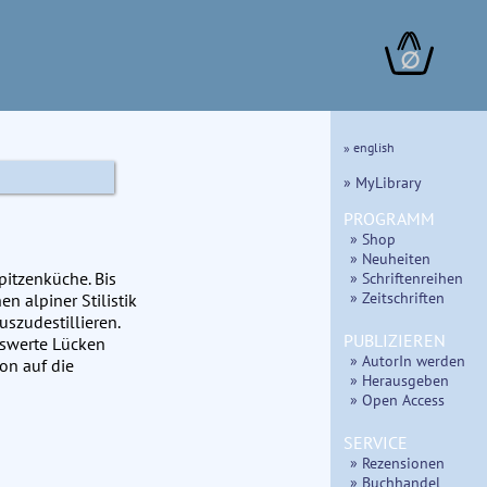
∅
» english
» MyLibrary
PROGRAMM
» Shop
» Neuheiten
pitzenküche. Bis
» Schriftenreihen
» Zeitschriften
n alpiner Stilistik
szudestillieren.
PUBLIZIEREN
nswerte Lücken
» AutorIn werden
on auf die
» Herausgeben
» Open Access
SERVICE
» Rezensionen
» Buchhandel