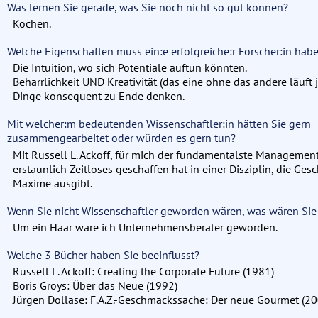
Was lernen Sie gerade, was Sie noch nicht so gut können?
Kochen.
Welche Eigenschaften muss ein:e erfolgreiche:r Forscher:in hab
Die Intuition, wo sich Potentiale auftun könnten.
Beharrlichkeit UND Kreativität (das eine ohne das andere läuft j
Dinge konsequent zu Ende denken.
Mit welcher:m bedeutenden Wissenschaftler:in hätten Sie gern
zusammengearbeitet oder würden es gern tun?
Mit Russell L. Ackoff, für mich der fundamentalste Management
erstaunlich Zeitloses geschaffen hat in einer Disziplin, die Ges
Maxime ausgibt.
Wenn Sie nicht Wissenschaftler geworden wären, was wären Si
Um ein Haar wäre ich Unternehmensberater geworden.
Welche 3 Bücher haben Sie beeinflusst?
Russell L. Ackoff: Creating the Corporate Future (1981)
Boris Groys: Über das Neue (1992)
Jürgen Dollase: F.A.Z.-Geschmackssache: Der neue Gourmet (20