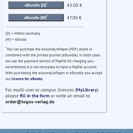
*
43.00 €
eBundle (D)
*
47.00 €
eBundle (W)
(D) = Within Germany
(W) = Abroad
*
You can purchase the eJournal/ePaper (PDF) alone or
combined with the printed journal (eBundle). In both cases
we use the payment service of PayPal for charging you -
nevertheless it is not necessary to have a PayPal-account.
With purchasing the eJournal/ePaper or eBundle you accept
our
licence for eBooks
.
For multi-user or campus licences (
MyLibrary
)
please
fill in the form
or write an email to
order@logos-verlag.de