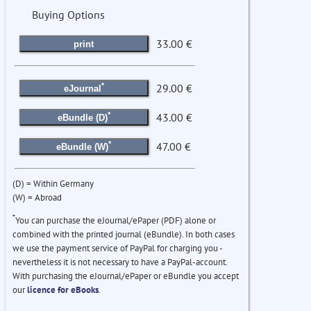
Buying Options
33.00 €
print
*
29.00 €
eJournal
*
43.00 €
eBundle (D)
*
47.00 €
eBundle (W)
(D) = Within Germany
(W) = Abroad
*
You can purchase the eJournal/ePaper (PDF) alone or
combined with the printed journal (eBundle). In both cases
we use the payment service of PayPal for charging you -
nevertheless it is not necessary to have a PayPal-account.
With purchasing the eJournal/ePaper or eBundle you accept
our
licence for eBooks
.