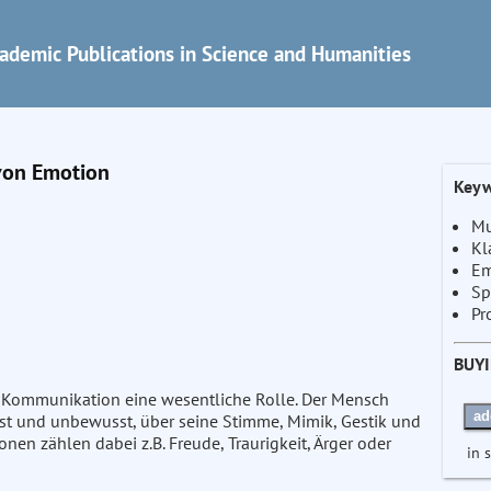
ademic Publications in Science and Humanities
 von Emotion
Keyw
Mu
Kl
Em
Sp
Pr
BUY
 Kommunikation eine wesentliche Rolle. Der Mensch
ad
st und unbewusst, über seine Stimme, Mimik, Gestik und
en zählen dabei z.B. Freude, Traurigkeit, Ärger oder
in 