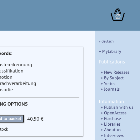
∅
» deutsch
» MyLibrary
ords:
Publications
stererkennung
assifikation
» New Releases
otion
» By Subject
rachverarbeitung
» Series
» Journals
osodie
Information
ING OPTIONS
» Publish with us
» OpenAccess
» Purchase
40.50 €
d to basket
» Libraries
stock
» About us
» Interviews