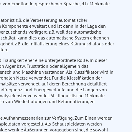
ion von Emotion in gesprochener Sprache, d.h. Merkmale
tor ist z.B. die Verbesserung automatischer
 Komponente erweitert und ist dann in der Lage den
r zusehends verärgert, z.B. weil das automatische
 schlägt, kann dies das automatische System erkennen
ört z.B. die Initialisierung eines Klärungsdialogs oder
ten.
aurigkeit eher eine untergeordnete Rolle. In dieser
on Ärger bzw. Frustration oder allgemein das
sch und Maschine verstanden. Als Klassifikator wird in
onalen Netze verwendet. Für die Klassifikation der
alsätze verwendet, auf deren Berechnung detailliert
undfrequenz- und Energieverläufe und die Längen von
alysefenster verwendet. Als linguistische Merkmale
eten von Wiederholungen und Reformulierungen
ene Aufnahmeszenarien zur Verfügung. Zum Einen werden
pieldaten vorgestellt. Als Schauspieldaten werden
nige wenige Äußerungen vorgegeben sind, die sowohl