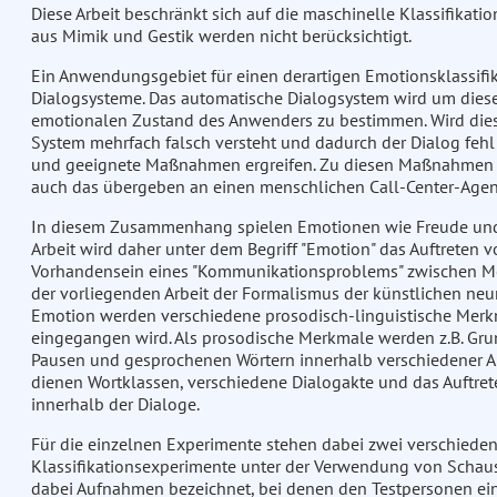
Diese Arbeit beschränkt sich auf die maschinelle Klassifikat
aus Mimik und Gestik werden nicht berücksichtigt.
Ein Anwendungsgebiet für einen derartigen Emotionsklassifika
Dialogsysteme. Das automatische Dialogsystem wird um diese
emotionalen Zustand des Anwenders zu bestimmen. Wird diese
System mehrfach falsch versteht und dadurch der Dialog fehl
und geeignete Maßnahmen ergreifen. Zu diesen Maßnahmen geh
auch das übergeben an einen menschlichen Call-Center-Agen
In diesem Zusammenhang spielen Emotionen wie Freude und Tr
Arbeit wird daher unter dem Begriff "Emotion" das Auftreten v
Vorhandensein eines "Kommunikationsproblems" zwischen Men
der vorliegenden Arbeit der Formalismus der künstlichen neur
Emotion werden verschiedene prosodisch-linguistische Merkm
eingegangen wird. Als prosodische Merkmale werden z.B. Gr
Pausen und gesprochenen Wörtern innerhalb verschiedener An
dienen Wortklassen, verschiedene Dialogakte und das Auftr
innerhalb der Dialoge.
Für die einzelnen Experimente stehen dabei zwei verschied
Klassifikationsexperimente unter der Verwendung von Schaus
dabei Aufnahmen bezeichnet, bei denen den Testpersonen ei