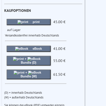
KAUFOPTIONEN
45.00 €
print
auf Lager
Versandkostenfrei innerhalb Deutschlands
41.00 €
eBook
+
55.00 €
Bundle (D)
+
61.50 €
Bundle (W)
(D) = innerhalb Deutschlands
(W) = außerhalb Deutschlands
Sie können das eBook (PDF) entweder einzeln