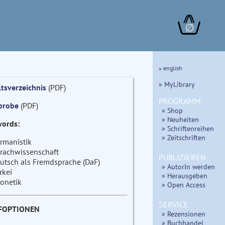
∅
» english
» MyLibrary
ltsverzeichnis
(PDF)
PROGRAMM
probe
(PDF)
» Shop
» Neuheiten
ords:
» Schriftenreihen
» Zeitschriften
rmanistik
rachwissenschaft
PUBLIZIEREN
utsch als Fremdsprache (DaF)
» AutorIn werden
rkei
» Herausgeben
onetik
» Open Access
SERVICE
FOPTIONEN
» Rezensionen
» Buchhandel