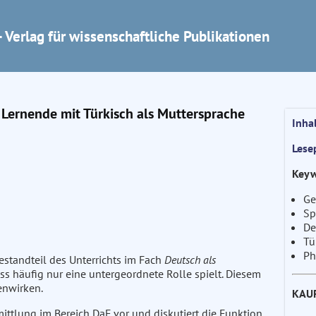
 Verlag für wissenschaftliche Publikationen
 Lernende mit Türkisch als Muttersprache
Inha
Lese
Keyw
Ge
Sp
De
Tü
Ph
Bestandteil des Unterrichts im Fach
Deutsch als
ess häufig nur eine untergeordnete Rolle spielt. Diesem
enwirken.
KAU
ittlung im Bereich DaF vor und diskutiert die Funktion