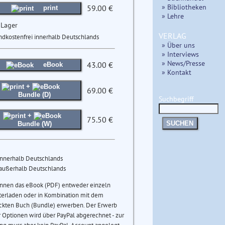
» Bibliotheken
59.00 €
print
» Lehre
 Lager
VERLAG
ndkostenfrei innerhalb Deutschlands
» Über uns
» Interviews
» News/Presse
43.00 €
eBook
» Kontakt
+
69.00 €
Bundle (D)
Suchbegriff
+
75.50 €
SUCHEN
Bundle (W)
innerhalb Deutschlands
 außerhalb Deutschlands
önnen das eBook (PDF) entweder einzeln
terladen oder in Kombination mit dem
ckten Buch (Bundle) erwerben. Der Erwerb
 Optionen wird über PayPal abgerechnet - zur