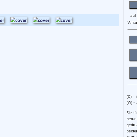
auf
Versa
(D) = 
(W) =
Sie k
herun
gedru
beider