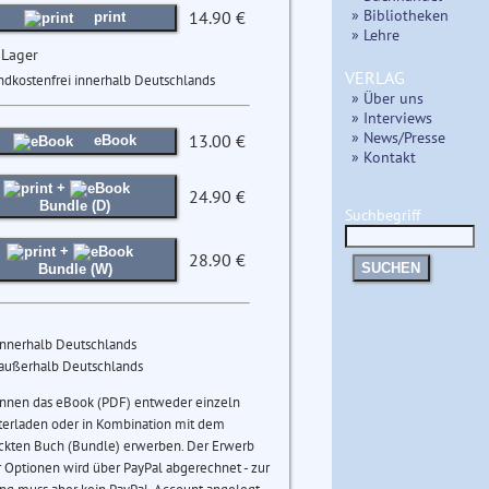
» Bibliotheken
14.90 €
print
» Lehre
 Lager
VERLAG
ndkostenfrei innerhalb Deutschlands
» Über uns
» Interviews
» News/Presse
13.00 €
eBook
» Kontakt
+
24.90 €
Bundle (D)
Suchbegriff
+
28.90 €
SUCHEN
Bundle (W)
innerhalb Deutschlands
 außerhalb Deutschlands
önnen das eBook (PDF) entweder einzeln
terladen oder in Kombination mit dem
ckten Buch (Bundle) erwerben. Der Erwerb
 Optionen wird über PayPal abgerechnet - zur