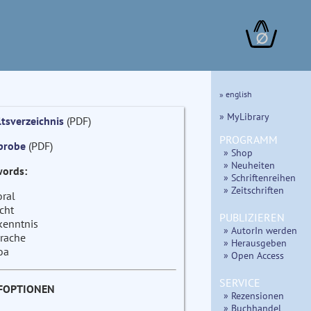
∅
» english
» MyLibrary
ltsverzeichnis
(PDF)
PROGRAMM
probe
(PDF)
» Shop
» Neuheiten
ords:
» Schriftenreihen
» Zeitschriften
ral
cht
PUBLIZIEREN
kenntnis
» AutorIn werden
rache
» Herausgeben
oa
» Open Access
SERVICE
FOPTIONEN
» Rezensionen
» Buchhandel