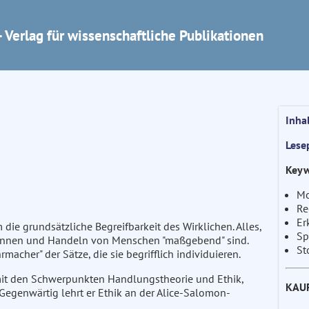
 Verlag für wissenschaftliche Publikationen
Inha
Lese
Keyw
Mo
Re
Er
die grundsätzliche Begreifbarkeit des Wirklichen. Alles,
Sp
 Erkennen und Handeln von Menschen "maßgebend" sind.
St
acher" der Sätze, die sie begrifflich individuieren.
 mit den Schwerpunkten Handlungstheorie und Ethik,
KAU
Gegenwärtig lehrt er Ethik an der Alice-Salomon-