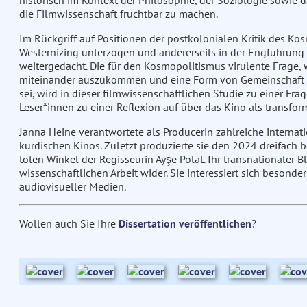
historisch im Kontext der Philosophie, der Soziologie sowie de
die Filmwissenschaft fruchtbar zu machen.
Im Rückgriff auf Positionen der postkolonialen Kritik des Kos
Westernizing unterzogen und andererseits in der Engführung 
weitergedacht. Die für den Kosmopolitismus virulente Frage, 
miteinander auszukommen und eine Form von Gemeinschaft d
sei, wird in dieser filmwissenschaftlichen Studie zu einer Frag
Leser*innen zu einer Reflexion auf über das Kino als transform
Janna Heine verantwortete als Producerin zahlreiche interna
kurdischen Kinos. Zuletzt produzierte sie den 2024 dreifach
toten Winkel der Regisseurin Ayşe Polat. Ihr transnationaler Bl
wissenschaftlichen Arbeit wider. Sie interessiert sich besonde
audiovisueller Medien.
Wollen auch Sie Ihre
Dissertation veröffentlichen
?