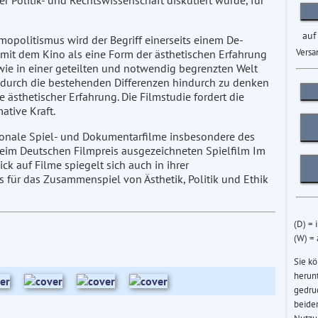
r Politik- und Rechtswissenschaft diskutiert wurde, für
auf
mopolitismus wird der Begriff einerseits einem De-
Versa
mit dem Kino als eine Form der ästhetischen Erfahrung
wie in einer geteilten und notwendig begrenzten Welt
urch die bestehenden Differenzen hindurch zu denken
e ästhetischer Erfahrung. Die Filmstudie fordert die
ative Kraft.
tionale Spiel- und Dokumentarfilme insbesondere des
 beim Deutschen Filmpreis ausgezeichneten Spielfilm Im
ick auf Filme spiegelt sich auch in ihrer
rs für das Zusammenspiel von Ästhetik, Politik und Ethik
(D) = 
(W) =
Sie k
herun
gedru
beider