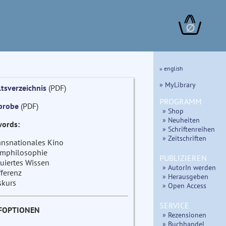
∅
» english
» MyLibrary
ltsverzeichnis
(PDF)
PROGRAMM
probe
(PDF)
» Shop
» Neuheiten
ords:
» Schriftenreihen
» Zeitschriften
ansnationales Kino
lmphilosophie
PUBLIZIEREN
tuiertes Wissen
» AutorIn werden
fferenz
» Herausgeben
skurs
» Open Access
SERVICE
FOPTIONEN
» Rezensionen
» Buchhandel