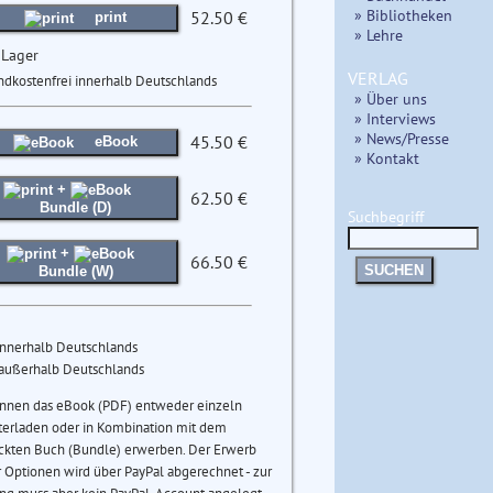
» Bibliotheken
52.50 €
print
» Lehre
 Lager
VERLAG
ndkostenfrei innerhalb Deutschlands
» Über uns
» Interviews
» News/Presse
45.50 €
eBook
» Kontakt
+
62.50 €
Bundle (D)
Suchbegriff
+
66.50 €
SUCHEN
Bundle (W)
innerhalb Deutschlands
 außerhalb Deutschlands
önnen das eBook (PDF) entweder einzeln
terladen oder in Kombination mit dem
ckten Buch (Bundle) erwerben. Der Erwerb
 Optionen wird über PayPal abgerechnet - zur