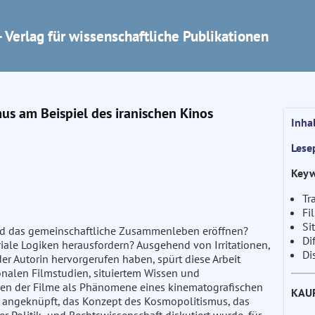
 Verlag für wissenschaftliche Publikationen
mus am Beispiel des iranischen Kinos
Inha
Lese
Keyw
Tr
Fi
Si
und das gemeinschaftliche Zusammenleben eröffnen?
Di
riale Logiken herausfordern? Ausgehend von Irritationen,
Di
der Autorin hervorgerufen haben, spürt diese Arbeit
onalen Filmstudien, situiertem Wissen und
iken der Filme als Phänomene eines kinematografischen
KAU
 angeknüpft, das Konzept des Kosmopolitismus, das