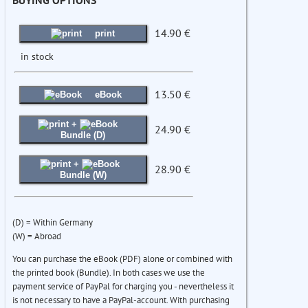
BUYING OPTIONS
14.90 €
print
in stock
13.50 €
eBook
+
24.90 €
Bundle (D)
+
28.90 €
Bundle (W)
(D) = Within Germany
(W) = Abroad
You can purchase the eBook (PDF) alone or combined with
the printed book (Bundle). In both cases we use the
payment service of PayPal for charging you - nevertheless it
is not necessary to have a PayPal-account. With purchasing