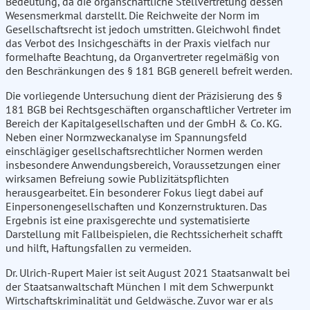
Bedeutung, da die organschaftliche Stellvertretung dessen
Wesensmerkmal darstellt. Die Reichweite der Norm im
Gesellschaftsrecht ist jedoch umstritten. Gleichwohl findet
das Verbot des Insichgeschäfts in der Praxis vielfach nur
formelhafte Beachtung, da Organvertreter regelmäßig von
den Beschränkungen des § 181 BGB generell befreit werden.
Die vorliegende Untersuchung dient der Präzisierung des §
181 BGB bei Rechtsgeschäften organschaftlicher Vertreter im
Bereich der Kapitalgesellschaften und der GmbH & Co. KG.
Neben einer Normzweckanalyse im Spannungsfeld
einschlägiger gesellschaftsrechtlicher Normen werden
insbesondere Anwendungsbereich, Voraussetzungen einer
wirksamen Befreiung sowie Publizitätspflichten
herausgearbeitet. Ein besonderer Fokus liegt dabei auf
Einpersonengesellschaften und Konzernstrukturen. Das
Ergebnis ist eine praxisgerechte und systematisierte
Darstellung mit Fallbeispielen, die Rechtssicherheit schafft
und hilft, Haftungsfallen zu vermeiden.
Dr. Ulrich-Rupert Maier ist seit August 2021 Staatsanwalt bei
der Staatsanwaltschaft München I mit dem Schwerpunkt
Wirtschaftskriminalität und Geldwäsche. Zuvor war er als