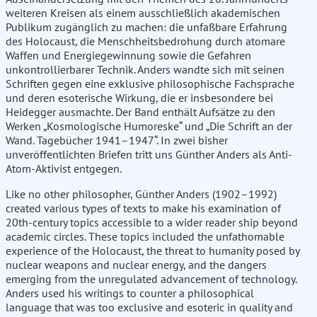
weiteren Kreisen als einem ausschließlich akademischen
Publikum zugänglich zu machen: die unfaßbare Erfahrung
des Holocaust, die Menschheitsbedrohung durch atomare
Waffen und Energiegewinnung sowie die Gefahren
unkontrollierbarer Technik. Anders wandte sich mit seinen
Schriften gegen eine exklusive philosophische Fachsprache
und deren esoterische Wirkung, die er insbesondere bei
Heidegger ausmachte. Der Band enthält Aufsätze zu den
Werken „Kosmologische Humoreske“ und „Die Schrift an der
Wand. Tagebücher 1941–1947“. In zwei bisher
unveröffentlichten Briefen tritt uns Günther Anders als Anti-
Atom-Aktivist entgegen.
Like no other philosopher, Günther Anders (1902–1992)
created various types of texts to make his examination of
20th-century topics accessible to a wider reader ship beyond
academic circles. These topics included the unfathomable
experience of the Holocaust, the threat to humanity posed by
nuclear weapons and nuclear energy, and the dangers
emerging from the unregulated advancement of technology.
Anders used his writings to counter a philosophical
language that was too exclusive and esoteric in quality and