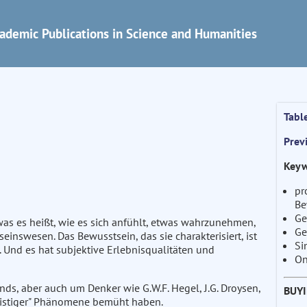
ademic Publications in Science and Humanities
Tabl
Prev
Keyw
pr
Be
Ge
s es heißt, wie es sich anfühlt, etwas wahrzunehmen,
Ge
einswesen. Das Bewusstsein, das sie charakterisiert, ist
Si
 Und es hat subjektive Erlebnisqualitäten und
On
ds, aber auch um Denker wie G.W.F. Hegel, J.G. Droysen,
BUY
geistiger" Phänomene bemüht haben.