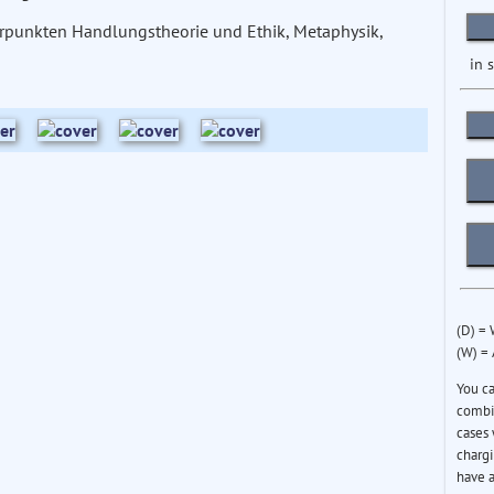
erpunkten Handlungstheorie und Ethik, Metaphysik,
in 
(D) =
(W) =
You c
combin
cases 
chargi
have a