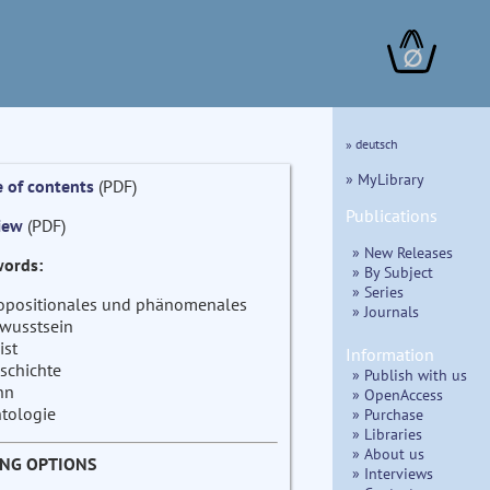
∅
» deutsch
» MyLibrary
e of contents
(PDF)
Publications
iew
(PDF)
» New Releases
ords:
» By Subject
» Series
opositionales und phänomenales
» Journals
wusstsein
ist
Information
schichte
» Publish with us
nn
» OpenAccess
tologie
» Purchase
» Libraries
» About us
ING OPTIONS
» Interviews