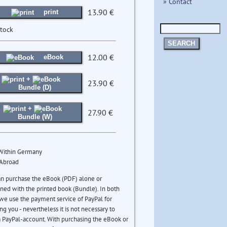
» Contact
13.90 €
print
stock
SEARCH
12.00 €
eBook
+
23.90 €
Bundle (D)
+
27.90 €
Bundle (W)
 Within Germany
 Abroad
an purchase the eBook (PDF) alone or
ed with the printed book (Bundle). In both
we use the payment service of PayPal for
ng you - nevertheless it is not necessary to
 PayPal-account. With purchasing the eBook or