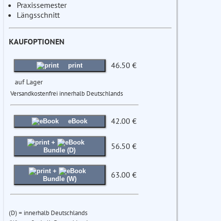
Praxissemester
Längsschnitt
KAUFOPTIONEN
46.50 €
print
auf Lager
Versandkostenfrei innerhalb Deutschlands
42.00 €
eBook
+
56.50 €
Bundle (D)
+
63.00 €
Bundle (W)
(D) = innerhalb Deutschlands