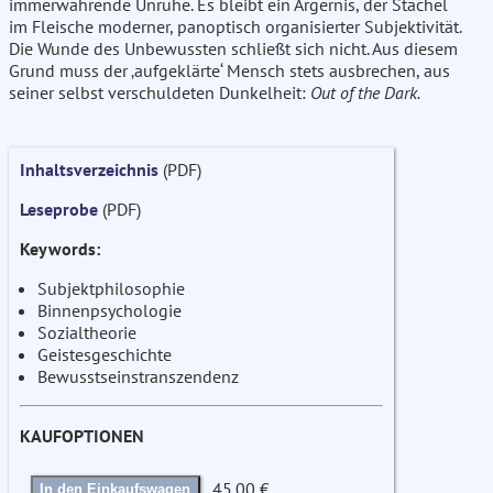
immerwährende Unruhe. Es bleibt ein Ärgernis, der Stachel
im Fleische moderner, panoptisch organisierter Subjektivität.
Die Wunde des Unbewussten schließt sich nicht. Aus diesem
Grund muss der ‚aufgeklärte‘ Mensch stets ausbrechen, aus
seiner selbst verschuldeten Dunkelheit:
Out of the Dark.
Inhaltsverzeichnis
(PDF)
Leseprobe
(PDF)
Keywords:
Subjektphilosophie
Binnenpsychologie
Sozialtheorie
Geistesgeschichte
Bewusstseinstranszendenz
KAUFOPTIONEN
45.00 €
In den Einkaufswagen