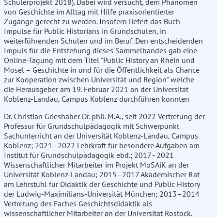
Schülerprojekt 2018). Dabei wird versucht, dem Phänomen
von Geschichte im Alltag mit Hilfe praxisorientierter
Zugänge gerecht zu werden. Insofern liefert das Buch
Impulse für Public Historians in Grundschulen, in
weiterführenden Schulen und im Beruf. Den entscheidenden
Impuls für die Entstehung dieses Sammelbandes gab eine
Online-Tagung mit dem Titel "Public History an Rhein und
Mosel – Geschichte in und für die Öffentlichkeit als Chance
zur Kooperation zwischen Universität und Region" welche
die Herausgeber am 19. Februar 2021 an der Universität
Koblenz-Landau, Campus Koblenz durchführen konnten
Dr. Christian Grieshaber Dr. phil. M.A., seit 2022 Vertretung der
Professur für Grundschulpädagogik mit Schwerpunkt
Sachunterricht an der Universität Koblenz-Landau, Campus
Koblenz; 2021–2022 Lehrkraft für besondere Aufgaben am
Institut für Grundschulpädagogik ebd.; 2017–2021
Wissenschaftlicher Mitarbeiter im Projekt MoSAiK an der
Universität Koblenz-Landau; 2015–2017 Akademischer Rat
am Lehrstuhl für Didaktik der Geschichte und Public History
der Ludwig-Maximilians-Universität München; 2013–2014
Vertretung des Faches Geschichtsdidaktik als
wissenschaftlicher Mitarbeiter an der Universität Rostock.