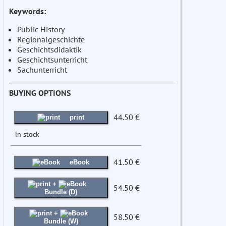
Keywords:
Public History
Regionalgeschichte
Geschichtsdidaktik
Geschichtsunterricht
Sachunterricht
BUYING OPTIONS
44.50 €
print
in stock
41.50 €
eBook
+
54.50 €
Bundle (D)
+
58.50 €
Bundle (W)