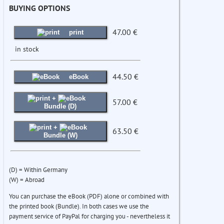
BUYING OPTIONS
47.00 €
print
in stock
44.50 €
eBook
+
57.00 €
Bundle (D)
+
63.50 €
Bundle (W)
(D) = Within Germany
(W) = Abroad
You can purchase the eBook (PDF) alone or combined with
the printed book (Bundle). In both cases we use the
payment service of PayPal for charging you - nevertheless it