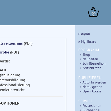
∅
» english
» MyLibrary
ltsverzeichnis
(PDF)
PROGRAMM
probe
(PDF)
» Shop
» Neuheiten
ords:
» Schriftenreihen
» Zeitschriften
ACK
gitalisierung
PUBLIZIEREN
hrerausbildung
» AutorIn werden
ofessionalisierung
» Herausgeben
emieunterricht
» Open Access
SERVICE
FOPTIONEN
» Rezensionen
» Buchhandel