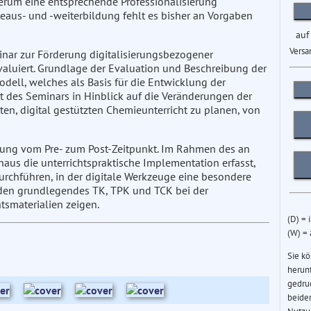
erum eine entsprechende Professionalisierung
eaus- und -weiterbildung fehlt es bisher an Vorgaben
auf
Versa
nar zur Förderung digitalisierungsbezogener
luiert. Grundlage der Evaluation und Beschreibung der
ell, welches als Basis für die Entwicklung der
tät des Seminars in Hinblick auf die Veränderungen der
en, digital gestützten Chemieunterricht zu planen, von
serung vom Pre- zum Post-Zeitpunkt. Im Rahmen des an
aus die unterrichtspraktische Implementation erfasst,
rchführen, in der digitale Werkzeuge eine besondere
enden grundlegendes TK, TPK und TCK bei der
tsmaterialien zeigen.
(D) = 
(W) =
Sie k
herun
gedru
beider