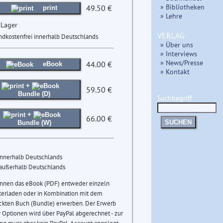
» Bibliotheken
49.50 €
print
» Lehre
 Lager
VERLAG
ndkostenfrei innerhalb Deutschlands
» Über uns
» Interviews
» News/Presse
44.00 €
eBook
» Kontakt
+
59.50 €
Bundle (D)
Suchbegriff
+
66.00 €
SUCHEN
Bundle (W)
innerhalb Deutschlands
 außerhalb Deutschlands
önnen das eBook (PDF) entweder einzeln
terladen oder in Kombination mit dem
ckten Buch (Bundle) erwerben. Der Erwerb
 Optionen wird über PayPal abgerechnet - zur