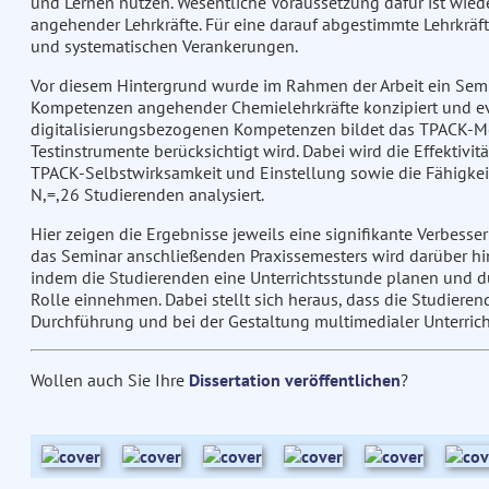
und Lernen nutzen. Wesentliche Voraussetzung dafür ist wied
angehender Lehrkräfte. Für eine darauf abgestimmte Lehrkräft
und systematischen Verankerungen.
Vor diesem Hintergrund wurde im Rahmen der Arbeit ein Semi
Kompetenzen angehender Chemielehrkräfte konzipiert und eva
digitalisierungsbezogenen Kompetenzen bildet das TPACK-Mod
Testinstrumente berücksichtigt wird. Dabei wird die Effektivi
TPACK-Selbstwirksamkeit und Einstellung sowie die Fähigkeit
N,=,26 Studierenden analysiert.
Hier zeigen die Ergebnisse jeweils eine signifikante Verbes
das Seminar anschließenden Praxissemesters wird darüber hin
indem die Studierenden eine Unterrichtsstunde planen und du
Rolle einnehmen. Dabei stellt sich heraus, dass die Studier
Durchführung und bei der Gestaltung multimedialer Unterrich
Wollen auch Sie Ihre
Dissertation veröffentlichen
?