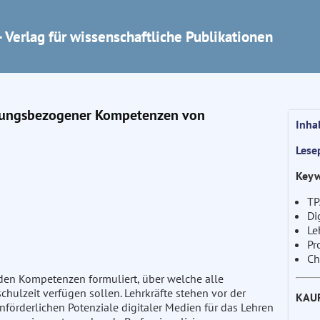
 Verlag für wissenschaftliche Publikationen
ierungsbezogener Kompetenzen von
Inha
Lese
Keyw
TP
Di
Le
Pr
Ch
rden Kompetenzen formuliert, über welche alle
hulzeit verfügen sollen. Lehrkräfte stehen vor der
KAU
förderlichen Potenziale digitaler Medien für das Lehren