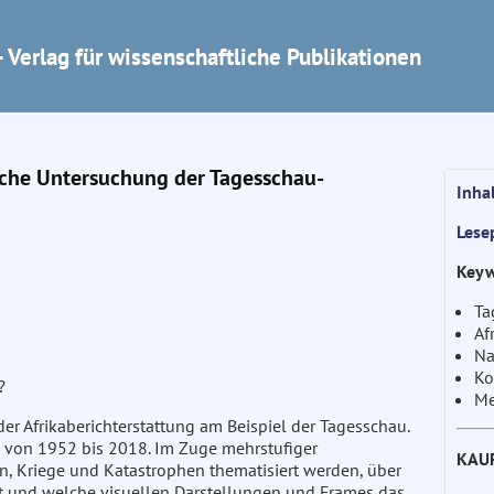
 Verlag für wissenschaftliche Publikationen
ische Untersuchung der Tagesschau-
Inha
Lese
Keyw
Ta
Af
Na
Ko
?
Me
r Afrikaberichterstattung am Beispiel der Tagesschau.
m von 1952 bis 2018. Im Zuge mehrstufiger
KAU
en, Kriege und Katastrophen thematisiert werden, über
t und welche visuellen Darstellungen und Frames das