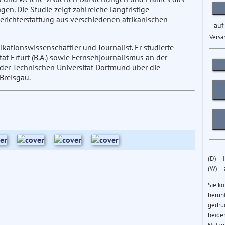
en. Die Studie zeigt zahlreiche langfristige
Berichterstattung aus verschiedenen afrikanischen
auf
Versa
ationswissenschaftler und Journalist. Er studierte
t Erfurt (B.A.) sowie Fernsehjournalismus an der
der Technischen Universität Dortmund über die
 Breisgau.
(D) = 
(W) =
Sie k
herun
gedru
beider