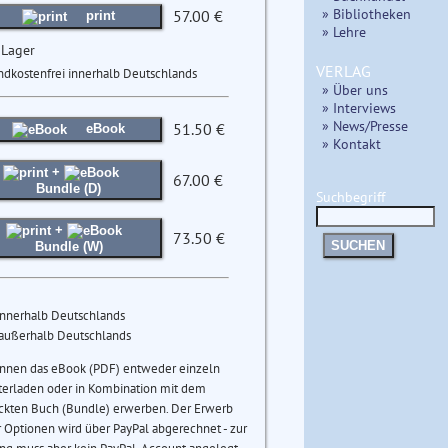
» Bibliotheken
57.00 €
print
» Lehre
 Lager
VERLAG
ndkostenfrei innerhalb Deutschlands
» Über uns
» Interviews
» News/Presse
51.50 €
eBook
» Kontakt
+
67.00 €
Bundle (D)
Suchbegriff
+
73.50 €
SUCHEN
Bundle (W)
innerhalb Deutschlands
 außerhalb Deutschlands
önnen das eBook (PDF) entweder einzeln
terladen oder in Kombination mit dem
ckten Buch (Bundle) erwerben. Der Erwerb
 Optionen wird über PayPal abgerechnet - zur