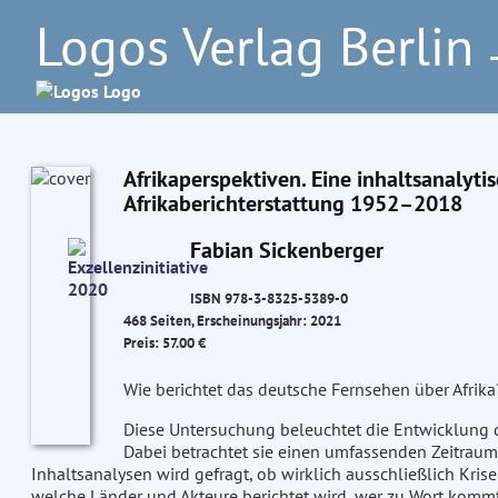
Logos Verlag Berlin
–
Afrikaperspektiven. Eine inhaltsanalyt
Afrikaberichterstattung 1952–2018
Fabian Sickenberger
ISBN 978-3-8325-5389-0
468 Seiten, Erscheinungsjahr: 2021
Preis: 57.00 €
Wie berichtet das deutsche Fernsehen über Afrika
Diese Untersuchung beleuchtet die Entwicklung de
Dabei betrachtet sie einen umfassenden Zeitrau
Inhaltsanalysen wird gefragt, ob wirklich ausschließlich Kris
welche Länder und Akteure berichtet wird, wer zu Wort komm