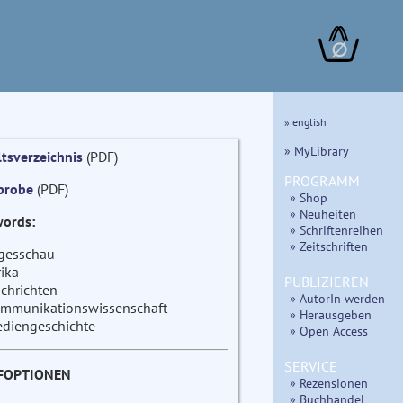
∅
» english
» MyLibrary
ltsverzeichnis
(PDF)
PROGRAMM
probe
(PDF)
» Shop
» Neuheiten
ords:
» Schriftenreihen
» Zeitschriften
gesschau
rika
PUBLIZIEREN
chrichten
» AutorIn werden
mmunikationswissenschaft
» Herausgeben
diengeschichte
» Open Access
SERVICE
FOPTIONEN
» Rezensionen
» Buchhandel