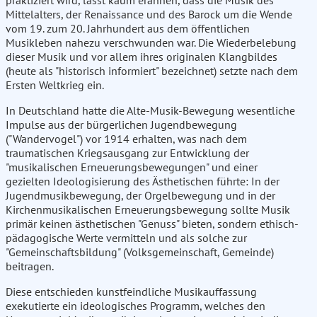
praktiziert wird, lässt kaum erahnen, dass die Musik des
Mittelalters, der Renaissance und des Barock um die Wende
vom 19. zum 20. Jahrhundert aus dem öffentlichen
Musikleben nahezu verschwunden war. Die Wiederbelebung
dieser Musik und vor allem ihres originalen Klangbildes
(heute als "historisch informiert" bezeichnet) setzte nach dem
Ersten Weltkrieg ein.
In Deutschland hatte die Alte-Musik-Bewegung wesentliche
Impulse aus der bürgerlichen Jugendbewegung
("Wandervogel") vor 1914 erhalten, was nach dem
traumatischen Kriegsausgang zur Entwicklung der
"musikalischen Erneuerungsbewegungen" und einer
gezielten Ideologisierung des Ästhetischen führte: In der
Jugendmusikbewegung, der Orgelbewegung und in der
Kirchenmusikalischen Erneuerungsbewegung sollte Musik
primär keinen ästhetischen "Genuss" bieten, sondern ethisch-
pädagogische Werte vermitteln und als solche zur
"Gemeinschaftsbildung" (Volksgemeinschaft, Gemeinde)
beitragen.
Diese entschieden kunstfeindliche Musikauffassung
exekutierte ein ideologisches Programm, welches den