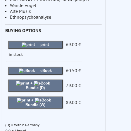
Wandervogel
Alte Musik
Ethnopsychoanalyse
BUYING OPTIONS
69.00 €
print
in stock
60.50 €
eBook
+
79.00 €
Bundle (D)
+
89.00 €
Bundle (W)
(D) = Within Germany
(W) = Abroad