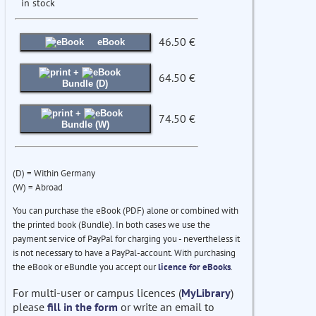
in stock
46.50 €
eBook
+
64.50 €
Bundle (D)
+
74.50 €
Bundle (W)
(D) = Within Germany
(W) = Abroad
You can purchase the eBook (PDF) alone or combined with
the printed book (Bundle). In both cases we use the
payment service of PayPal for charging you - nevertheless it
is not necessary to have a PayPal-account. With purchasing
the eBook or eBundle you accept our
licence for eBooks
.
For multi-user or campus licences (
MyLibrary
)
please
fill in the form
or write an email to