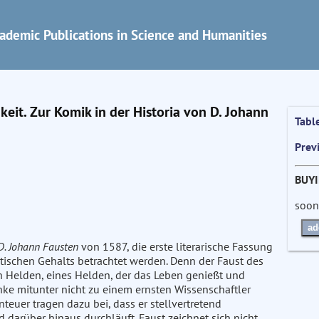
ademic Publications in Science and Humanities
eit. Zur Komik in der Historia von D. Johann
Tabl
Prev
BUY
soon
ad
D. Johann Fausten
von 1587, die erste literarische Fassung
etischen Gehalts betrachtet werden. Denn der Faust des
n Helden, eines Helden, der das Leben genießt und
e mitunter nicht zu einem ernsten Wissenschaftler
teuer tragen dazu bei, dass er stellvertretend
darüber hinaus durchläuft. Faust zeichnet sich nicht