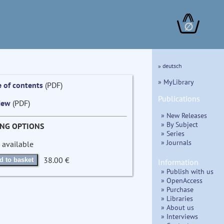
∅
» deutsch
» MyLibrary
e of contents
(PDF)
Publications
iew
(PDF)
» New Releases
» By Subject
ING OPTIONS
» Series
» Journals
 available
38.00 €
d to basket
Information
» Publish with us
» OpenAccess
» Purchase
» Libraries
» About us
» Interviews