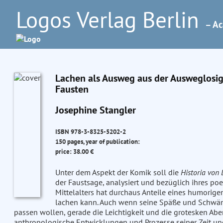
Logos Verlag Berlin
– Ac
Lachen als Ausweg aus der Ausweglosigk
Fausten
Josephine Stangler
ISBN 978-3-8325-5202-2
150 pages, year of publication:
price: 38.00 €
Unter dem Aspekt der Komik soll die
Historia von 
der Faustsage, analysiert und bezüglich ihres po
Mittelalters hat durchaus Anteile eines humorige
lachen kann. Auch wenn seine Späße und Schwänk
passen wollen, gerade die Leichtigkeit und die grotesken Aben
anthropologische Entwicklungen und Prozesse seiner Zeit und 