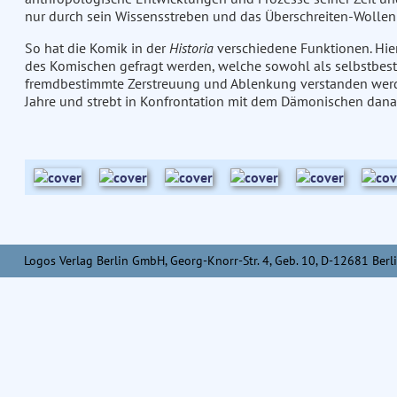
nur durch sein Wissensstreben und das Überschreiten-Wollen
So hat die Komik in der
Historia
verschiedene Funktionen. Hier
des Komischen gefragt werden, welche sowohl als selbstbest
fremdbestimmte Zerstreuung und Ablenkung verstanden werd
Jahre und strebt in Konfrontation mit dem Dämonischen dana
Logos Verlag Berlin GmbH, Georg-Knorr-Str. 4, Geb. 10, D-12681 Berli