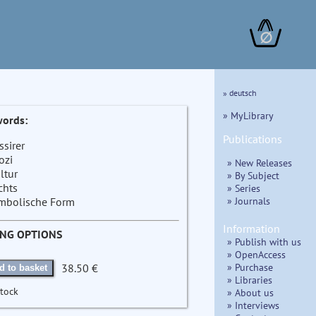
∅
» deutsch
» MyLibrary
ords:
Publications
ssirer
ozi
» New Releases
ltur
» By Subject
chts
» Series
» Journals
mbolische Form
Information
ING OPTIONS
» Publish with us
» OpenAccess
» Purchase
38.50 €
d to basket
» Libraries
stock
» About us
» Interviews