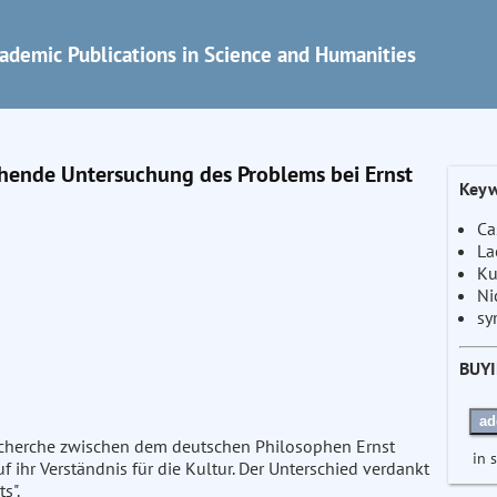
ademic Publications in Science and Humanities
ichende Untersuchung des Problems bei Ernst
Keyw
Ca
La
Ku
Ni
sy
BUY
ad
echerche zwischen dem deutschen Philosophen Ernst
in 
 ihr Verständnis für die Kultur. Der Unterschied verdankt
s".