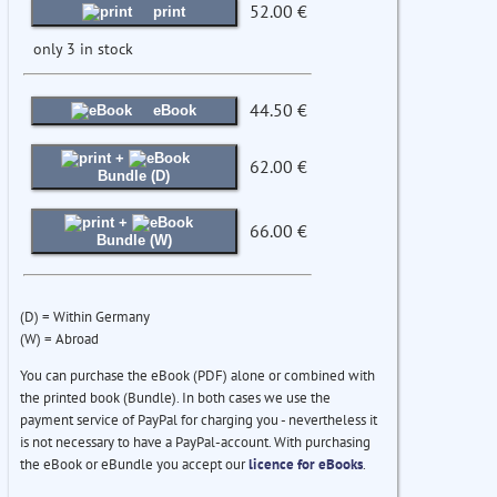
52.00 €
print
only 3 in stock
44.50 €
eBook
+
62.00 €
Bundle (D)
+
66.00 €
Bundle (W)
(D) = Within Germany
(W) = Abroad
You can purchase the eBook (PDF) alone or combined with
the printed book (Bundle). In both cases we use the
payment service of PayPal for charging you - nevertheless it
is not necessary to have a PayPal-account. With purchasing
the eBook or eBundle you accept our
licence for eBooks
.