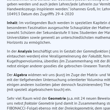
geben werden und auch jeden Lehrer/jede Lehrerin zur Verm
Handwerkszeugs inspirieren werden." Johannes Groß, In: Lehre
104913 Datum des Zugrifffs 29-4-2020
Inhalt:
Im vorliegenden Buch werden in speziellen Kapiteln 
besonderen Faszination ausgesuchte Schauplätze der Mathem
sowohl Schülern der Sekundarstufe II bzw. Studenten der M
Universitäten sowie generell an unterschiedlichsten mathema
Horizonts zu ermöglichen.
In der
Analysis
beschäftigt uns in Gestalt der
Gammafunktion
(
eintauchen werden) eine Verallgemeinerung der
Fakultät
, fer
Kugelhypervolumina, überdies (im Zusammenhang mit der
Bi
nebst einiger anderer goodies die gebrochen-linearen Transf
Der
Algebra
widmen wir uns (kurz) im Zuge der Matrix- und 
mit der tiefgehenden Untersuchung orientierter Volumina mi
einigen anderen isolierten (aber dennoch faszinierenden) T
(mit speziell algebraischem touch) ein.
Sehr viel Raum wird der
Geometrie
(u.a. mit 24 neuen Bewei
uns nebst
fraktaler Geometrie
(und damit in Zusammenhang ste
FIBONACCI-Folge) ebenso mit der
Dreiecksgeometrie
, dem spa