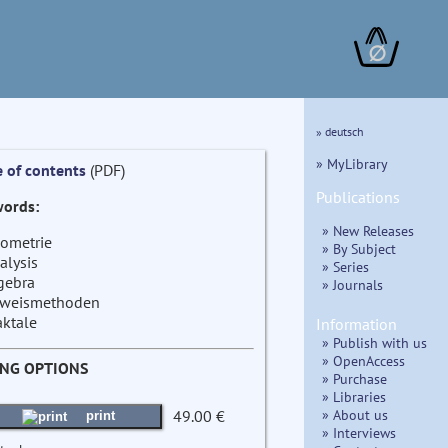
∅
» deutsch
» MyLibrary
e of contents
(PDF)
Publications
ords:
» New Releases
ometrie
» By Subject
alysis
» Series
gebra
» Journals
weismethoden
aktale
Information
» Publish with us
» OpenAccess
ING OPTIONS
» Purchase
» Libraries
» About us
49.00 €
print
» Interviews