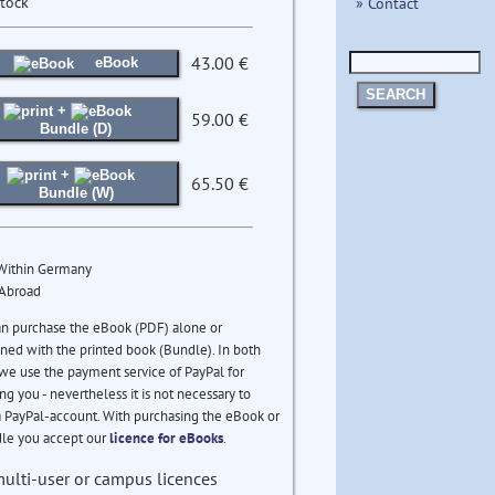
stock
» Contact
43.00 €
eBook
SEARCH
+
59.00 €
Bundle (D)
+
65.50 €
Bundle (W)
 Within Germany
 Abroad
an purchase the eBook (PDF) alone or
ed with the printed book (Bundle). In both
we use the payment service of PayPal for
ng you - nevertheless it is not necessary to
 PayPal-account. With purchasing the eBook or
le you accept our
licence for eBooks
.
multi-user or campus licences