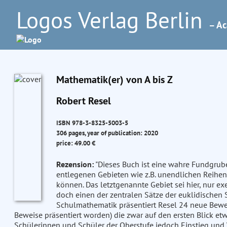
Logos Verlag Berlin
– Ac
Mathematik(er) von A bis Z
Robert Resel
ISBN 978-3-8325-5003-5
306 pages, year of publication: 2020
price: 49.00 €
Rezension:
"Dieses Buch ist eine wahre Fundgrub
entlegenen Gebieten wie z.B. unendlichen Reih
können. Das letztgenannte Gebiet sei hier, nur ex
doch einen der zentralen Sätze der euklidischen
Schulmathematik präsentiert Resel 24 neue Bewe
Beweise präsentiert worden) die zwar auf den ersten Blick et
Schülerinnen und Schüler der Oberstufe jedoch Einstieg und