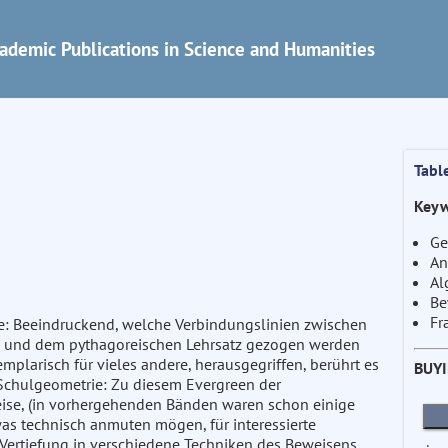
ademic Publications in Science and Humanities
Tabl
Keyw
Ge
An
Al
Be
Fr
e: Beeindruckend, welche Verbindungslinien zwischen
en und dem pythagoreischen Lehrsatz gezogen werden
emplarisch für vieles andere, herausgegriffen, berührt es
BUY
 Schulgeometrie: Zu diesem Evergreen der
ise, (in vorhergehenden Bänden waren schon einige
was technisch anmuten mögen, für interessierte
 Vertiefung in verschiedene Techniken des Beweisens