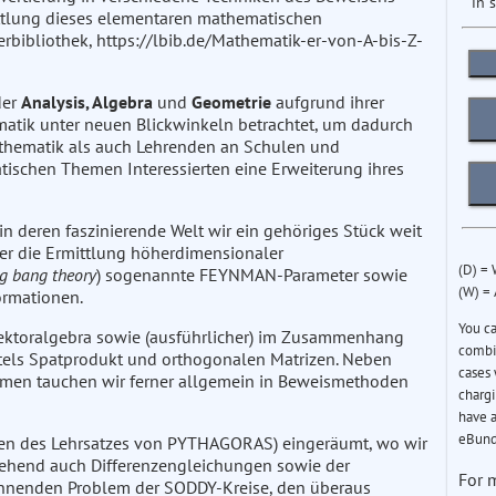
in 
ittlung dieses elementaren mathematischen
rbibliothek, https://lbib.de/Mathematik-er-von-A-bis-Z-
der
Analysis, Algebra
und
Geometrie
aufgrund ihrer
atik unter neuen Blickwinkeln betrachtet, um dadurch
athematik als auch Lehrenden an Schulen und
tischen Themen Interessierten eine Erweiterung ihres
in deren faszinierende Welt wir ein gehöriges Stück weit
ner die Ermittlung höherdimensionaler
(D) =
g bang theory
) sogenannte FEYNMAN-Parameter sowie
(W) =
ormationen.
You c
Vektoralgebra sowie (ausführlicher) im Zusammenhang
combin
ttels Spatprodukt und orthogonalen Matrizen. Neben
cases 
hemen tauchen wir ferner allgemein in Beweismethoden
chargi
have a
eBund
sen des Lehrsatzes von PYTHAGORAS) eingeräumt, wo wir
hend auch Differenzengleichungen sowie der
For 
nnenden Problem der SODDY-Kreise, den überaus