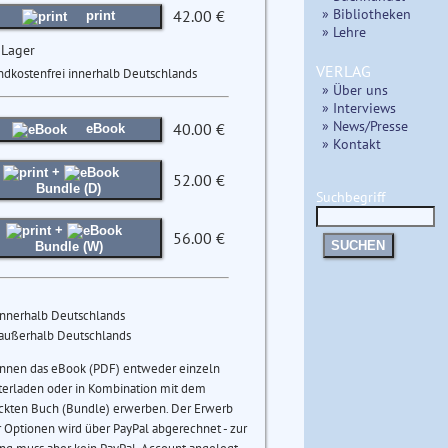
» Bibliotheken
42.00 €
print
» Lehre
 Lager
VERLAG
ndkostenfrei innerhalb Deutschlands
» Über uns
» Interviews
» News/Presse
40.00 €
eBook
» Kontakt
+
52.00 €
Bundle (D)
Suchbegriff
+
56.00 €
SUCHEN
Bundle (W)
innerhalb Deutschlands
 außerhalb Deutschlands
önnen das eBook (PDF) entweder einzeln
terladen oder in Kombination mit dem
ckten Buch (Bundle) erwerben. Der Erwerb
 Optionen wird über PayPal abgerechnet - zur