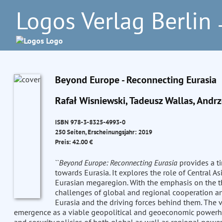
Logos Verlag Berlin
–
Beyond Europe - Reconnecting Eurasia
Rafał Wisniewski, Tadeusz Wallas, Andrz
ISBN 978-3-8325-4993-0
250 Seiten, Erscheinungsjahr: 2019
Preis: 42.00 €
``
Beyond Europe: Reconnecting Eurasia
provides a t
towards Eurasia. It explores the role of Central As
Eurasian megaregion. With the emphasis on the th
challenges of global and regional cooperation and 
Eurasia and the driving forces behind them. The v
emergence as a viable geopolitical and geoeconomic powerho