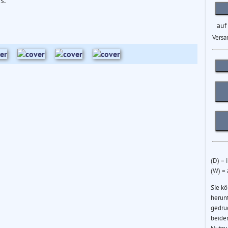
.''
auf
Versa
(D) = 
(W) =
Sie k
herun
gedru
beider