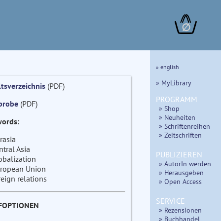
∅
» english
» MyLibrary
ltsverzeichnis
(PDF)
PROGRAMM
probe
(PDF)
» Shop
» Neuheiten
ords:
» Schriftenreihen
» Zeitschriften
rasia
ntral Asia
PUBLIZIEREN
obalization
» AutorIn werden
ropean Union
» Herausgeben
reign relations
» Open Access
SERVICE
FOPTIONEN
» Rezensionen
» Buchhandel