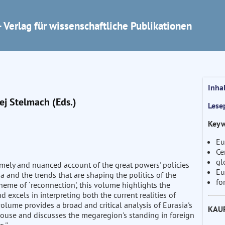
 Verlag für wissenschaftliche Publikationen
Inha
ej Stelmach (Eds.)
Lese
Keyw
Eu
Ce
gl
imely and nuanced account of the great powers' policies
Eu
ia and the trends that are shaping the politics of the
fo
eme of `reconnection', this volume highlights the
excels in interpreting both the current realities of
olume provides a broad and critical analysis of Eurasia's
KAU
use and discusses the megaregion's standing in foreign