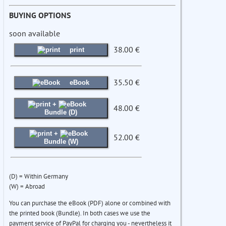
BUYING OPTIONS
soon available
38.00 €
print
35.50 €
eBook
+
48.00 €
Bundle (D)
+
52.00 €
Bundle (W)
(D) = Within Germany
(W) = Abroad
You can purchase the eBook (PDF) alone or combined with
the printed book (Bundle). In both cases we use the
payment service of PayPal for charging you - nevertheless it