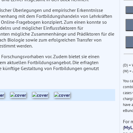
ischer Überlegungen und empirischer Erkenntnisse
menhang mit dem Fortbildungshandeln von Lehrkräften
Online-Fragebogen konzipiert. Zum einen konnte so
delns und möglicher Einflussfaktoren für
onnten mögliche Zusammenhänge und Prädiktoren für die
ch Biologie sowie zum erfolgreichen Transfer von
bestimmt werden.
re Forschungsvorhaben vor. Zudem bietet sie einen
dem aktuellen Fortbildungsangebot. Die erfragten
(D) =
 künftige Gestaltung von Fortbildungen genutzt
(W) =
You c
combin
cases 
chargi
have a
eBund
For 
(
MyL