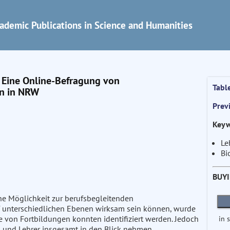
ademic Publications in Science and Humanities
. Eine Online-Befragung von
Tabl
rn in NRW
Prev
Keyw
Le
Bi
BUY
ne Möglichkeit zur berufsbegleitenden
uf unterschiedlichen Ebenen wirksam sein können, wurde
in 
von Fortbildungen konnten identifiziert werden. Jedoch
 und Lehrer insgesamt in den Blick nehmen.