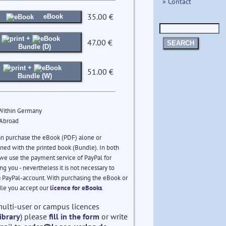
» Contact
35.00 €
eBook
+
47.00 €
SEARCH
Bundle (D)
+
51.00 €
Bundle (W)
 Within Germany
 Abroad
an purchase the eBook (PDF) alone or
ed with the printed book (Bundle). In both
we use the payment service of PayPal for
ng you - nevertheless it is not necessary to
 PayPal-account. With purchasing the eBook or
le you accept our
licence for eBooks
.
multi-user or campus licences
ibrary
) please
fill in the form
or write