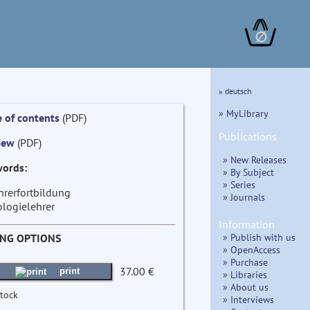
∅
» deutsch
» MyLibrary
e of contents
(PDF)
Publications
iew
(PDF)
» New Releases
ords:
» By Subject
» Series
hrerfortbildung
» Journals
ologielehrer
Information
» Publish with us
ING OPTIONS
» OpenAccess
» Purchase
37.00 €
print
» Libraries
» About us
stock
» Interviews