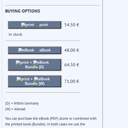
BUYING OPTIONS
54.50 €
print
in stock
48.00 €
eBook
+
64.50 €
Bundle (D)
+
71.00 €
Bundle (W)
(D) = Within Germany
(W) = Abroad
You can purchase the eBook (PDF) alone or combined with
the printed book (Bundle). In both cases we use the