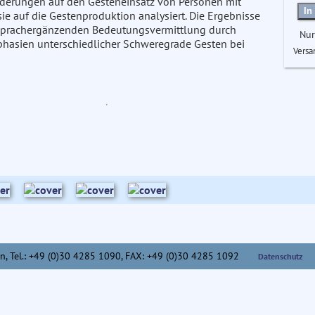
rderungen auf den Gesteneinsatz von Personen mit
In
 auf die Gestenproduktion analysiert. Die Ergebnisse
r sprachergänzenden Bedeutungsvermittlung durch
Nur
phasien unterschiedlicher Schweregrade Gesten bei
Versa
n,
Tel.: +49 (0)30 4285 1090, FAX: +49 (0)30 4285 1092
Datenschutz