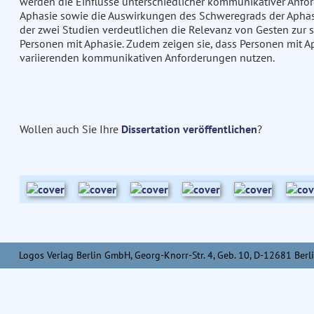
werden die Einflüsse unterschiedlicher kommunikativer Anfo
Aphasie sowie die Auswirkungen des Schweregrads der Aphasie
der zwei Studien verdeutlichen die Relevanz von Gesten zu
Personen mit Aphasie. Zudem zeigen sie, dass Personen mit A
variierenden kommunikativen Anforderungen nutzen.
Wollen auch Sie Ihre
Dissertation veröffentlichen
?
Logos Verlag Berlin GmbH, Georg-Knorr-Str. 4, Geb. 10, D-12681 Berli