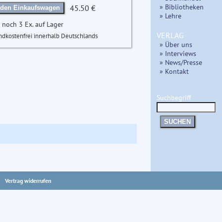
» Bibliotheken
45.50 €
 den Einkaufswagen
» Lehre
 noch 3 Ex. auf Lager
VERLAG
ndkostenfrei innerhalb Deutschlands
» Über uns
» Interviews
» News/Presse
» Kontakt
Suchbegriff
SUCHEN
Vertrag widerrufen