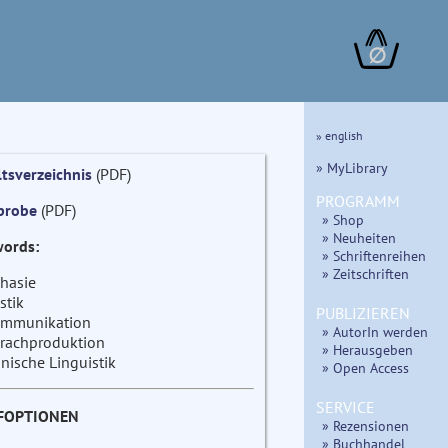
∅
» english
» MyLibrary
ltsverzeichnis
(PDF)
PROGRAMM
probe
(PDF)
» Shop
» Neuheiten
ords:
» Schriftenreihen
» Zeitschriften
hasie
stik
PUBLIZIEREN
mmunikation
» AutorIn werden
rachproduktion
» Herausgeben
inische Linguistik
» Open Access
SERVICE
FOPTIONEN
» Rezensionen
» Buchhandel