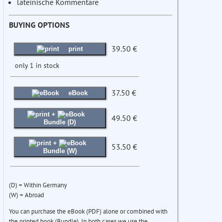
lateinische Kommentare
BUYING OPTIONS
39.50 €
print
only 1 in stock
37.50 €
eBook
+
49.50 €
Bundle (D)
+
53.50 €
Bundle (W)
(D) = Within Germany
(W) = Abroad
You can purchase the eBook (PDF) alone or combined with
the printed book (Bundle). In both cases we use the