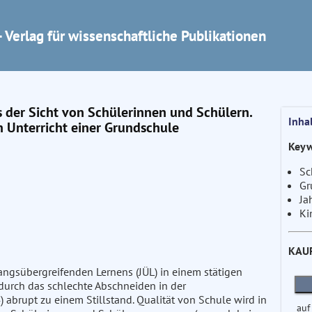
 Verlag für wissenschaftliche Publikationen
der Sicht von Schülerinnen und Schülern.
Inha
 Unterricht einer Grundschule
Keyw
Sc
Gr
Ja
Ki
KAU
ngsübergreifenden Lernens (JÜL) in einem stätigen
durch das schlechte Abschneiden in der
 abrupt zu einem Stillstand. Qualität von Schule wird in
auf