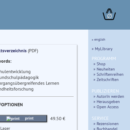
∅
» english
» MyLibrary
ltsverzeichnis
(PDF)
PROGRAMM
ords:
» Shop
» Neuheiten
hulentwicklung
» Schriftenreihen
undschulpädagogik
» Zeitschriften
hrgangsübergreifendes Lernen
ndheitsforschung
PUBLIZIEREN
» AutorIn werden
» Herausgeben
FOPTIONEN
» Open Access
SERVICE
49.50 €
print
» Rezensionen
 Lager
» Buchhandel