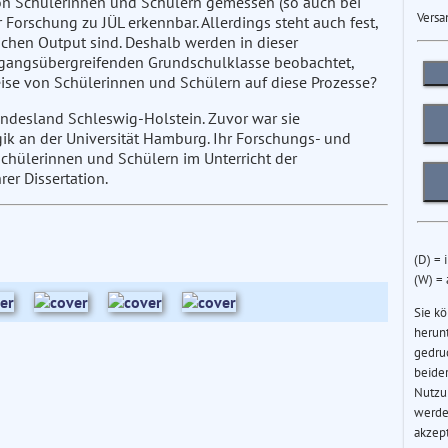
on Schülerinnen und Schülern gemessen (so auch bei
Versa
r Forschung zu JÜL erkennbar. Allerdings steht auch fest,
ichen Output sind. Deshalb werden in dieser
hrgangsübergreifenden Grundschulklasse beobachtet,
weise von Schülerinnen und Schülern auf diese Prozesse?
ndesland Schleswig-Holstein. Zuvor war sie
ik an der Universität Hamburg. Ihr Forschungs- und
Schülerinnen und Schülern im Unterricht der
er Dissertation.
(D) = 
(W) =
Sie k
herun
gedru
beider
Nutzu
werde
akzep