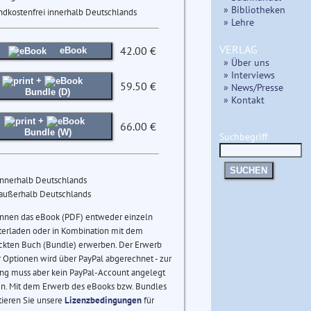
» Bibliotheken
ndkostenfrei innerhalb Deutschlands
» Lehre
VERLAG
42.00 €
eBook
» Über uns
» Interviews
+
59.50 €
» News/Presse
Bundle (D)
» Kontakt
+
66.00 €
Bundle (W)
Suchbegriff
SUCHEN
innerhalb Deutschlands
 außerhalb Deutschlands
önnen das eBook (PDF) entweder einzeln
terladen oder in Kombination mit dem
ckten Buch (Bundle) erwerben. Der Erwerb
 Optionen wird über PayPal abgerechnet - zur
ng muss aber kein PayPal-Account angelegt
n. Mit dem Erwerb des eBooks bzw. Bundles
tieren Sie unsere
Lizenzbedingungen
für