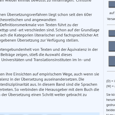
 wieder einmal bewusst zu hinterfragen." Christine
auf
en Übersetzungsverfahren liegt schon seit den 60er
Versa
r theoretischen und angewandten
r Definitionsmerkmale von Texten führt zu der
xttyp und -art verschieden sind. Schon auf der Grundlage
ch die Kategorien literarischer und fachsprachlicher Art
gegebenen Übersetzung zur Verfügung stellen.
ortengebundenheit von Texten und der Äquivalenz in der
Beiträge zeigen, stieß die Auswahl dieses
Universitäten und Translationsinstituten im In- und
ten ihre Einsichten auf empirischem Wege, auch wenn sie
alenz in der Übersetzung auseinandersetzen. Die
(D) = 
erdisziplinarität aus. In diesem Band sind die Sprachen
(W) =
rtreten. So verbinden die Herausgeber mit dem Buch die
 der Übersetzung einen Schritt weiter gebracht zu
Sie k
herun
gedru
beider