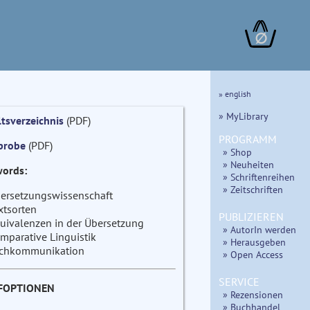
∅
» english
» MyLibrary
ltsverzeichnis
(PDF)
PROGRAMM
probe
(PDF)
» Shop
» Neuheiten
ords:
» Schriftenreihen
» Zeitschriften
ersetzungswissenschaft
xtsorten
PUBLIZIEREN
uivalenzen in der Übersetzung
» AutorIn werden
mparative Linguistik
» Herausgeben
chkommunikation
» Open Access
SERVICE
FOPTIONEN
» Rezensionen
» Buchhandel