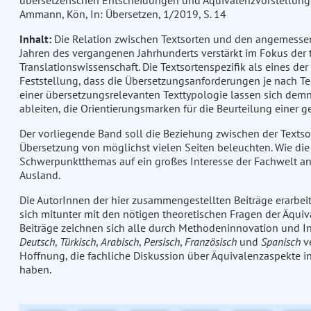
übersetzerischen Entscheidungen und Äquivalenzvorstellungen
Ammann, Kön, In: Übersetzen, 1/2019, S. 14
Inhalt:
Die Relation zwischen Textsorten und den angemessen
Jahren des vergangenen Jahrhunderts verstärkt im Fokus de
Translationswissenschaft. Die Textsortenspezifik als eines de
Feststellung, dass die Übersetzungsanforderungen je nach Te
einer übersetzungsrelevanten Texttypologie lassen sich demna
ableiten, die Orientierungsmarken für die Beurteilung einer 
Der vorliegende Band soll die Beziehung zwischen der Texts
Übersetzung von möglichst vielen Seiten beleuchten. Wie die 
Schwerpunktthemas auf ein großes Interesse der Fachwelt an 
Ausland.
Die AutorInnen der hier zusammengestellten Beiträge erarbei
sich mitunter mit den nötigen theoretischen Fragen der Äquiv
Beiträge zeichnen sich alle durch Methodeninnovation und Int
Deutsch
,
Türkisch
,
Arabisch
,
Persisch
,
Französisch
und
Spanisch
ve
Hoffnung, die fachliche Diskussion über Äquivalenzaspekte in
haben.