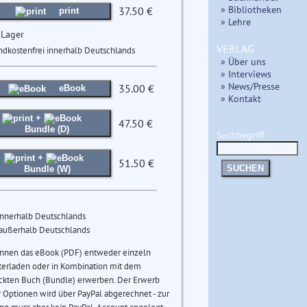
» Bibliotheken
37.50 €
print
» Lehre
 Lager
VERLAG
ndkostenfrei innerhalb Deutschlands
» Über uns
» Interviews
» News/Presse
35.00 €
eBook
» Kontakt
+
47.50 €
Bundle (D)
Suchbegriff
+
51.50 €
SUCHEN
Bundle (W)
innerhalb Deutschlands
 außerhalb Deutschlands
önnen das eBook (PDF) entweder einzeln
terladen oder in Kombination mit dem
ckten Buch (Bundle) erwerben. Der Erwerb
 Optionen wird über PayPal abgerechnet - zur