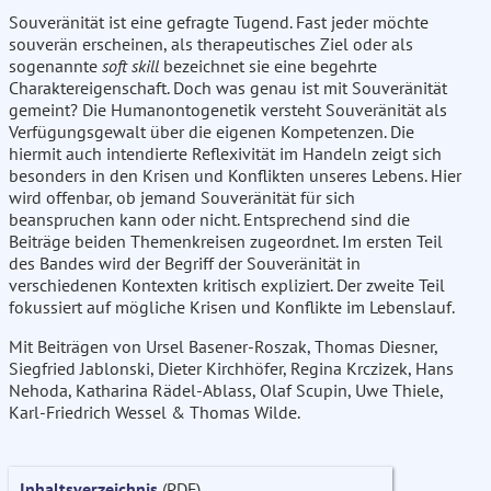
Souveränität ist eine gefragte Tugend. Fast jeder möchte
souverän erscheinen, als therapeutisches Ziel oder als
sogenannte
soft skill
bezeichnet sie eine begehrte
Charaktereigenschaft. Doch was genau ist mit Souveränität
gemeint? Die Humanontogenetik versteht Souveränität als
Verfügungsgewalt über die eigenen Kompetenzen. Die
hiermit auch intendierte Reflexivität im Handeln zeigt sich
besonders in den Krisen und Konflikten unseres Lebens. Hier
wird offenbar, ob jemand Souveränität für sich
beanspruchen kann oder nicht. Entsprechend sind die
Beiträge beiden Themenkreisen zugeordnet. Im ersten Teil
des Bandes wird der Begriff der Souveränität in
verschiedenen Kontexten kritisch expliziert. Der zweite Teil
fokussiert auf mögliche Krisen und Konflikte im Lebenslauf.
Mit Beiträgen von Ursel Basener-Roszak, Thomas Diesner,
Siegfried Jablonski, Dieter Kirchhöfer, Regina Krczizek, Hans
Nehoda, Katharina Rädel-Ablass, Olaf Scupin, Uwe Thiele,
Karl-Friedrich Wessel & Thomas Wilde.
Inhaltsverzeichnis
(PDF)