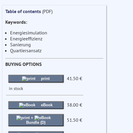
Table of contents
(PDF)
Keywords:
Energiesimulation
Energieeffizienz
Sanierung
Quartiersansatz
BUYING OPTIONS
41.50 €
print
in stock
38.00 €
eBook
+
51.50 €
Bundle (D)