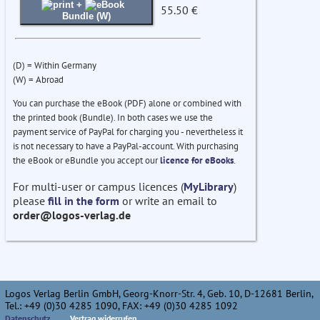
+
55.50 €
Bundle (W)
(D) = Within Germany
(W) = Abroad
You can purchase the eBook (PDF) alone or combined with
the printed book (Bundle). In both cases we use the
payment service of PayPal for charging you - nevertheless it
is not necessary to have a PayPal-account. With purchasing
the eBook or eBundle you accept our
licence for eBooks
.
For multi-user or campus licences (
MyLibrary
)
please
fill in the form
or write an email to
order@logos-verlag.de
Logos Verlag Berlin GmbH, Georg-Knorr-Str. 4, Geb. 10, D-12681 Berlin,
Tel.: +49 (0)30 4285 1090, FAX: +49 (0)30 4285 1092
Datenschutz
Vertrag widerrufen