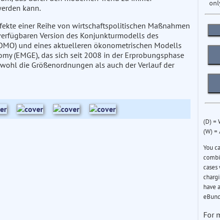
onl
werden kann.
Effekte einer Reihe von wirtschaftspolitischen Maßnahmen
 verfügbaren Version des Konjunkturmodells des
(KOMO) und eines aktuelleren ökonometrischen Modells
my (EMGE), das sich seit 2008 in der Erprobungsphase
wohl die Größenordnungen als auch der Verlauf der
(D) =
(W) =
You c
combin
cases 
chargi
have a
eBund
For 