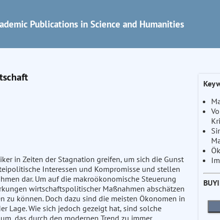
ademic Publications in Science and Humanities
tschaft
Keyw
Ma
Vo
Kr
Si
M
Ök
ker in Zeiten der Stagnation greifen, um sich die Gunst
Im
arteipolitische Interessen und Kompromisse und stellen
ßnahmen dar. Um auf die makroökonomische Steuerung
BUY
Wirkungen wirtschaftspolitischer Maßnahmen abschätzen
en zu können. Doch dazu sind die meisten Ökonomen in
 Lage. Wie sich jedoch gezeigt hat, sind solche
rium, das durch den modernen Trend zu immer