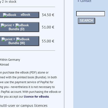
» Contact
y 2 in stock
34.50 €
eBook
SEARCH
+
51.00 €
Bundle (D)
+
55.00 €
Bundle (W)
 Within Germany
 Abroad
an purchase the eBook (PDF) alone or
ed with the printed book (Bundle). In both
we use the payment service of PayPal for
ng you - nevertheless it is not necessary to
 PayPal-account. With purchasing the eBook or
le you accept our
licence for eBooks
.
multi-user or campus licences