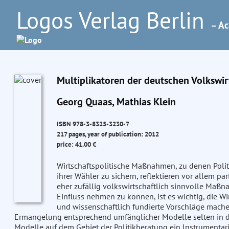
Logos Verlag Berlin
– Ac
Multiplikatoren der deutschen Volkswir
Georg Quaas, Mathias Klein
ISBN 978-3-8325-3230-7
217 pages, year of publication: 2012
price: 41.00 €
Wirtschaftspolitische Maßnahmen, zu denen Politi
ihrer Wähler zu sichern, reflektieren vor allem p
eher zufällig volkswirtschaftlich sinnvolle Ma
Einfluss nehmen zu können, ist es wichtig, die 
und wissenschaftlich fundierte Vorschläge mach
Ermangelung entsprechend umfänglicher Modelle selten in der
Modelle auf dem Gebiet der Politikberatung ein Instrumenta