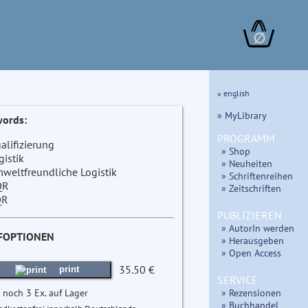
∅
» english
» MyLibrary
ords:
PROGRAMM
alifizierung
» Shop
gistik
» Neuheiten
weltfreundliche Logistik
» Schriftenreihen
QR
» Zeitschriften
QR
PUBLIZIEREN
» AutorIn werden
FOPTIONEN
» Herausgeben
» Open Access
35.50 €
print
SERVICE
 noch 3 Ex. auf Lager
» Rezensionen
» Buchhandel