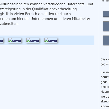
Versa
bildungseinheiten können verschiedene Unterrichts- und
nzsteigerung in der Qualifikationsvorbereitung
stik in vielen Bereich detailliert und auch
erden um hier die Unternehmen und deren Mitarbeiter
zubereiten.
(D) = 
(W) =
Sie k
herun
gedru
beider
Nutzu
werde
akzep
eBook