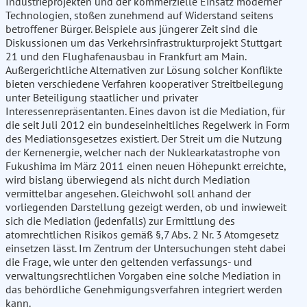
Industrieprojekten und der kommerzielle Einsatz moderner
Technologien, stoßen zunehmend auf Widerstand seitens
betroffener Bürger. Beispiele aus jüngerer Zeit sind die
Diskussionen um das Verkehrsinfrastrukturprojekt Stuttgart
21 und den Flughafenausbau in Frankfurt am Main.
Außergerichtliche Alternativen zur Lösung solcher Konflikte
bieten verschiedene Verfahren kooperativer Streitbeilegung
unter Beteiligung staatlicher und privater
Interessenrepräsentanten. Eines davon ist die Mediation, für
die seit Juli 2012 ein bundeseinheitliches Regelwerk in Form
des Mediationsgesetzes existiert. Der Streit um die Nutzung
der Kernenergie, welcher nach der Nuklearkatastrophe von
Fukushima im März 2011 einen neuen Höhepunkt erreichte,
wird bislang überwiegend als nicht durch Mediation
vermittelbar angesehen. Gleichwohl soll anhand der
vorliegenden Darstellung gezeigt werden, ob und inwieweit
sich die Mediation (jedenfalls) zur Ermittlung des
atomrechtlichen Risikos gemäß §,7 Abs. 2 Nr. 3 Atomgesetz
einsetzen lässt. Im Zentrum der Untersuchungen steht dabei
die Frage, wie unter den geltenden verfassungs- und
verwaltungsrechtlichen Vorgaben eine solche Mediation in
das behördliche Genehmigungsverfahren integriert werden
kann.