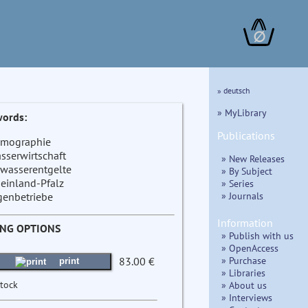
∅
» deutsch
» MyLibrary
ords:
Publications
mographie
sserwirtschaft
» New Releases
wasserentgelte
» By Subject
einland-Pfalz
» Series
» Journals
genbetriebe
Information
ING OPTIONS
» Publish with us
» OpenAccess
» Purchase
83.00 €
print
» Libraries
stock
» About us
» Interviews