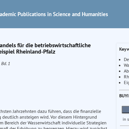
ademic Publications in Science and Humanities
els für die betriebswirtschaftliche
Keyw
ispiel Rheinland-Pfalz
De
, Bd. 1
Wa
Ab
Rh
Ei
BUY
sten Jahrzehnten dazu führen, dass die finanzielle
 deutlich ansteigen wird. Vor diesem Hintergrund
in 
 Bereich der Wasserwirtschaft individuelle Strategien
smaß der Erhöhung zu begrenzen. Hierzu wird zunächst