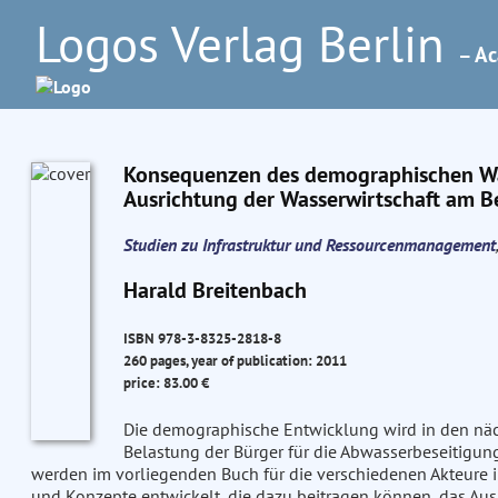
Logos Verlag Berlin
– Ac
Konsequenzen des demographischen Wand
Ausrichtung der Wasserwirtschaft am Be
Studien zu Infrastruktur und Ressourcenmanagement
Harald Breitenbach
ISBN 978-3-8325-2818-8
260 pages, year of publication: 2011
price: 83.00 €
Die demographische Entwicklung wird in den näch
Belastung der Bürger für die Abwasserbeseitigung
werden im vorliegenden Buch für die verschiedenen Akteure im
und Konzepte entwickelt, die dazu beitragen können, das Au