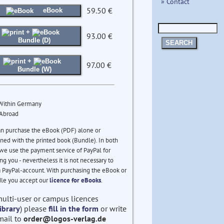
» Contact
59.50 €
eBook
+
93.00 €
Bundle (D)
SEARCH
+
97.00 €
Bundle (W)
 Within Germany
 Abroad
an purchase the eBook (PDF) alone or
ed with the printed book (Bundle). In both
we use the payment service of PayPal for
ng you - nevertheless it is not necessary to
 PayPal-account. With purchasing the eBook or
le you accept our
licence for eBooks
.
multi-user or campus licences
ibrary
) please
fill in the form
or write
mail to
order@logos-verlag.de