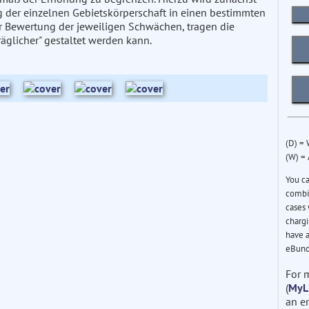
ng der einzelnen Gebietskörperschaft in einen bestimmten
 Bewertung der jeweiligen Schwächen, tragen die
glicher" gestaltet werden kann.
(D) =
(W) =
You c
combin
cases 
chargi
have a
eBund
For 
(
MyL
an e