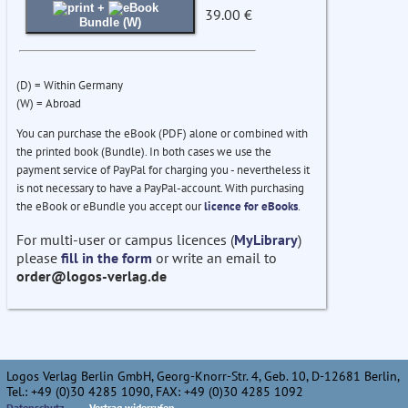
+
39.00 €
Bundle (W)
(D) = Within Germany
(W) = Abroad
You can purchase the eBook (PDF) alone or combined with
the printed book (Bundle). In both cases we use the
payment service of PayPal for charging you - nevertheless it
is not necessary to have a PayPal-account. With purchasing
the eBook or eBundle you accept our
licence for eBooks
.
For multi-user or campus licences (
MyLibrary
)
please
fill in the form
or write an email to
order@logos-verlag.de
Logos Verlag Berlin GmbH, Georg-Knorr-Str. 4, Geb. 10, D-12681 Berlin,
Tel.: +49 (0)30 4285 1090, FAX: +49 (0)30 4285 1092
Datenschutz
Vertrag widerrufen