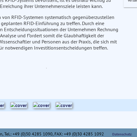
 RFID-Systems bevorsteht, ist es deshalb wichtig zu
Versa
Erreichung ihrer Unternehmensziele leisten kann.
ten von RFID-Systemen systematisch gegenüberzustellen
 geplanten RFID-Einführung zu treffen. Durch eine
len Entscheidungssituationen der Unternehmen Rechnung
 Analyse und f"ordert somit die Glaubhaftigkeit der
Wissenschaftler und Personen aus der Praxis, die sich mit
ür notwendigen Investitionsentscheidungen treffen.
n,
Tel.: +49 (0)30 4285 1090, FAX: +49 (0)30 4285 1092
Datenschutz