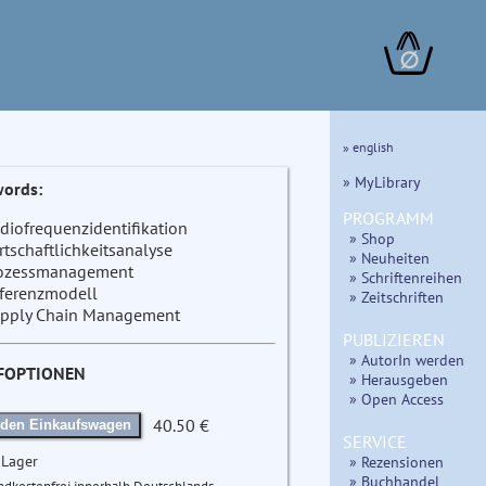
∅
» english
» MyLibrary
ords:
PROGRAMM
diofrequenzidentifikation
» Shop
rtschaftlichkeitsanalyse
» Neuheiten
ozessmanagement
» Schriftenreihen
ferenzmodell
» Zeitschriften
pply Chain Management
PUBLIZIEREN
» AutorIn werden
FOPTIONEN
» Herausgeben
» Open Access
40.50 €
 den Einkaufswagen
SERVICE
 Lager
» Rezensionen
» Buchhandel