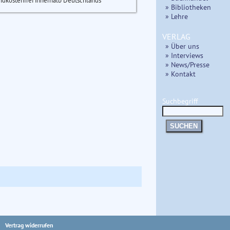
ndkostenfrei innerhalb Deutschlands
» Bibliotheken
» Lehre
VERLAG
» Über uns
» Interviews
» News/Presse
» Kontakt
Suchbegriff
SUCHEN
Vertrag widerrufen