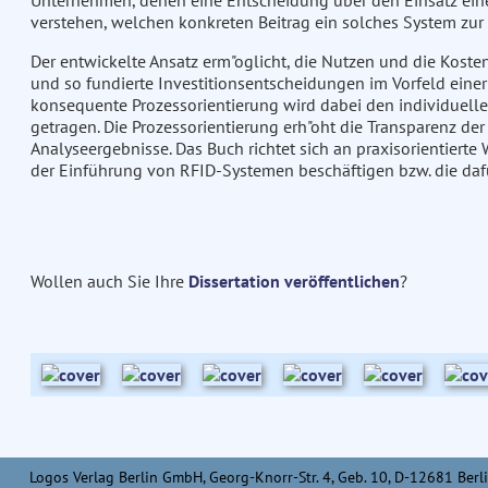
Unternehmen, denen eine Entscheidung über den Einsatz eines
verstehen, welchen konkreten Beitrag ein solches System zur 
Der entwickelte Ansatz erm"oglicht, die Nutzen und die Kos
und so fundierte Investitionsentscheidungen im Vorfeld einer
konsequente Prozessorientierung wird dabei den individuel
getragen. Die Prozessorientierung erh"oht die Transparenz der
Analyseergebnisse. Das Buch richtet sich an praxisorientierte 
der Einführung von RFID-Systemen beschäftigen bzw. die daf
Wollen auch Sie Ihre
Dissertation veröffentlichen
?
Logos Verlag Berlin GmbH, Georg-Knorr-Str. 4, Geb. 10, D-12681 Berli