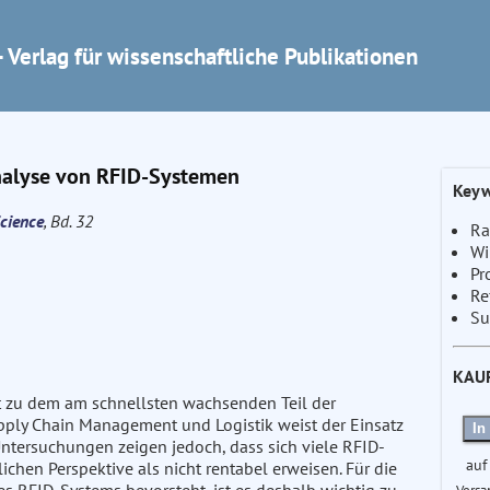
 Verlag für wissenschaftliche Publikationen
analyse von RFID-Systemen
Keyw
cience
, Bd. 32
Ra
Wi
Pr
Re
Su
KAU
it zu dem am schnellsten wachsenden Teil der
pply Chain Management und Logistik weist der Einsatz
In
ntersuchungen zeigen jedoch, dass sich viele RFID-
auf
lichen Perspektive als nicht rentabel erweisen. Für die