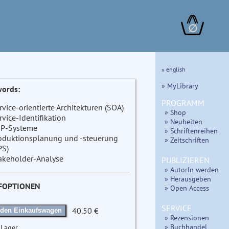
∅
» english
» MyLibrary
ords:
PROGRAMM
rvice-orientierte Architekturen (SOA)
» Shop
rvice-Identifikation
» Neuheiten
P-Systeme
» Schriftenreihen
oduktionsplanung und -steuerung
» Zeitschriften
PS)
akeholder-Analyse
PUBLIZIEREN
» AutorIn werden
» Herausgeben
FOPTIONEN
» Open Access
SERVICE
40.50 €
 den Einkaufswagen
» Rezensionen
» Buchhandel
 Lager