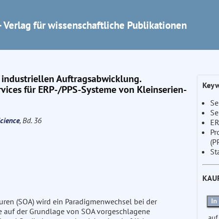
 Verlag für wissenschaftliche Publikationen
r industriellen Auftragsabwicklung.
Keyw
rvices für ERP-/PPS-Systeme von Kleinserien-
Se
Se
cience
, Bd. 36
ER
Pr
(P
St
KAU
turen (SOA) wird ein Paradigmenwechsel bei der
In
ie auf der Grundlage von SOA vorgeschlagene
auf