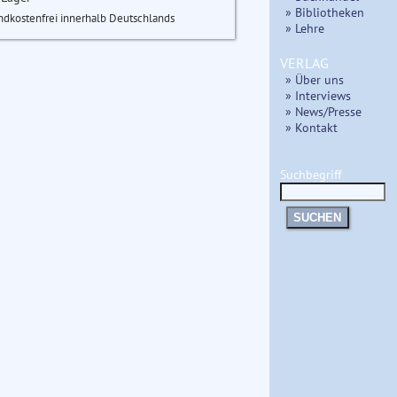
» Bibliotheken
ndkostenfrei innerhalb Deutschlands
» Lehre
VERLAG
» Über uns
» Interviews
» News/Presse
» Kontakt
Suchbegriff
SUCHEN