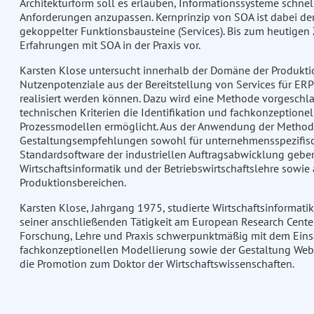
Architekturform soll es erlauben, Informationssysteme schnell
Anforderungen anzupassen. Kernprinzip von SOA ist dabei d
gekoppelter Funktionsbausteine (Services). Bis zum heutigen
Erfahrungen mit SOA in der Praxis vor.
Karsten Klose untersucht innerhalb der Domäne der Produkt
Nutzenpotenziale aus der Bereitstellung von Services für ER
realisiert werden können. Dazu wird eine Methode vorgeschla
technischen Kriterien die Identifikation und fachkonzeptionel
Prozessmodellen ermöglicht. Aus der Anwendung der Methode 
Gestaltungsempfehlungen sowohl für unternehmensspezifisc
Standardsoftware der industriellen Auftragsabwicklung geben
Wirtschaftsinformatik und der Betriebswirtschaftslehre sowi
Produktionsbereichen.
Karsten Klose, Jahrgang 1975, studierte Wirtschaftsinformatik
seiner anschließenden Tätigkeit am European Research Center 
Forschung, Lehre und Praxis schwerpunktmäßig mit dem Eins
fachkonzeptionellen Modellierung sowie der Gestaltung Web-
die Promotion zum Doktor der Wirtschaftswissenschaften.