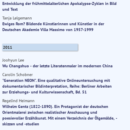
Entwicklung der frühmittelalterlichen Apokalypse-Zyklen in Bild
und Text
Tanja Lelgemann
Ewiges Rom? Bildende Künstlerinnen und Künstler in der
Deutschen Akademie Villa Massimo von 1957-1999
2011
Joohyun Lee
Wu Changshuo - der letzte Literatenmaler im modernen China
Carolin Schobner
"Generation NEON". Eine qualitative Onlineuntersuchung mit
dokumentarischer Bildinterpretation, Reihe: Berliner Arbeiten
zur Erziehungs- und Kulturwissenschaft, Bd. 51
Regelind Heimann
Wilhelm Gentz (1822-1890). Ein Protagonist der deutschen
Orientmalerei zwischen realistischer Anschauung und
poesievoller Erzählkunst. Mit einem Verzeichnis der Ölgemälde, -
skizzen und -studien