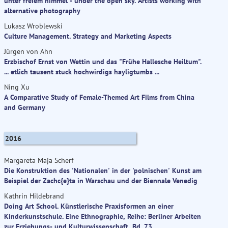
unter freiem himmel - under the open sky. Artists working with
alternative photography
Lukasz Wroblewski
Culture Management. Strategy and Marketing Aspects
Jürgen von Ahn
Erzbischof Ernst von Wettin und das "Frühe Hallesche Heiltum".
... etlich tausent stuck hochwirdigs hayligtumbs ...
Ning Xu
A Comparative Study of Female-Themed Art Films from China
and Germany
2016
Margareta Maja Scherf
Die Konstruktion des 'Nationalen' in der 'polnischen' Kunst am
Beispiel der Zachc{e}ta in Warschau und der Biennale Venedig
Kathrin Hildebrand
Doing Art School. Künstlerische Praxisformen an einer
Kinderkunstschule. Eine Ethnographie, Reihe: Berliner Arbeiten
zur Erziehungs- und Kulturwissenschaft, Bd. 73