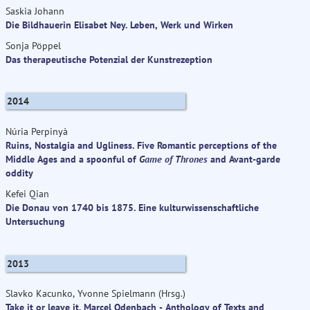
Saskia Johann
Die Bildhauerin Elisabet Ney. Leben, Werk und Wirken
Sonja Pöppel
Das therapeutische Potenzial der Kunstrezeption
2014
Núria Perpinyà
Ruins, Nostalgia and Ugliness. Five Romantic perceptions of the
Middle Ages and a spoonful of
Game of Thrones
and Avant-garde
oddity
Kefei Qian
Die Donau von 1740 bis 1875. Eine kulturwissenschaftliche
Untersuchung
2013
Slavko Kacunko, Yvonne Spielmann (Hrsg.)
Take it or leave it. Marcel Odenbach - Anthology of Texts and