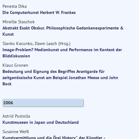
Penesta Dika
Die Computerkunst Herbert W. Frankes
Mireille Staschok
Abstrakt Exakt Obskur. Philosophische Gedankenexperimente &
Kunst
Slavko Kacunko, Dawn Leach (Hrsg.)
Image-Problem? Medienkunst und Performance im Kontext der
Bilddiskussion
Klaus Gronen
Bedeutung und Eignung des Begriffes Avantgarde für
zeitgenössische Kunst am Beispiel Jonathan Meese und John
Bock
2006
Astrid Pustolla
Kunstmuseen in Japan und Deutschland
Susanne Weiß
Kunstvermittlung und die Öral History" der Künstler -