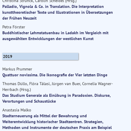
Christina Strunck, Carolin Scheidel (Hrsg.)
Palladio, Vignola & Co. in Translation. Die Interpretation
kunsttheoretischer Texte und Illustrationen in Übersetzungen
der Frühen Neuzeit
Petra Förster
Buddhistischer Lehmstatuenbau in Ladakh im Vergleich mit
ausgewählten Entwicklungen der westlichen Kunst
2019
Markus Prummer
Quattuor novissima. Die Ikonografie der Vier letzten Dinge
Thomas Düllo, Flóra Tálasi, Jürgen van Buer, Cornelia Wagner-
Herrbach (Hrsg.)
Das Studium Generale als Einübung in Paradoxien. Diskurse,
Verortungen und Schaustücke
Anastasia Malko
Stadterneuerung als Mittel der Bewahrung und
Weiterentwicklung historischer Stadtzentren. Strategien,
Methoden und Instrumente der deutschen Praxis am Beispiel