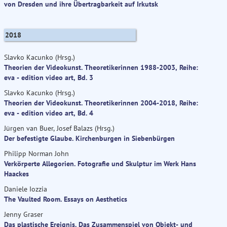
von Dresden und ihre Übertragbarkeit auf Irkutsk
2018
Slavko Kacunko (Hrsg.)
Theorien der Videokunst. Theoretikerinnen 1988-2003, Reihe:
eva - edition video art, Bd. 3
Slavko Kacunko (Hrsg.)
Theorien der Videokunst. Theoretikerinnen 2004-2018, Reihe:
eva - edition video art, Bd. 4
Jürgen van Buer, Josef Balazs (Hrsg.)
Der befestigte Glaube. Kirchenburgen in Siebenbürgen
Philipp Norman John
Verkörperte Allegorien. Fotografie und Skulptur im Werk Hans
Haackes
Daniele Iozzia
The Vaulted Room. Essays on Aesthetics
Jenny Graser
Das plastische Ereignis. Das Zusammenspiel von Objekt- und