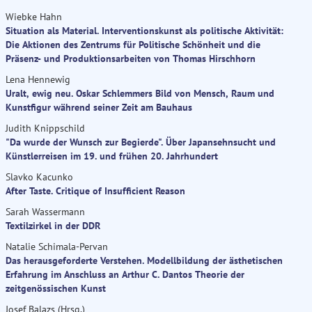
Wiebke Hahn
Situation als Material. Interventionskunst als politische Aktivität:
Die Aktionen des Zentrums für Politische Schönheit und die
Präsenz- und Produktionsarbeiten von Thomas Hirschhorn
Lena Hennewig
Uralt, ewig neu. Oskar Schlemmers Bild von Mensch, Raum und
Kunstfigur während seiner Zeit am Bauhaus
Judith Knippschild
"Da wurde der Wunsch zur Begierde". Über Japansehnsucht und
Künstlerreisen im 19. und frühen 20. Jahrhundert
Slavko Kacunko
After Taste. Critique of Insufficient Reason
Sarah Wassermann
Textilzirkel in der DDR
Natalie Schimala-Pervan
Das herausgeforderte Verstehen. Modellbildung der ästhetischen
Erfahrung im Anschluss an Arthur C. Dantos Theorie der
zeitgenössischen Kunst
Josef Balazs (Hrsg.)